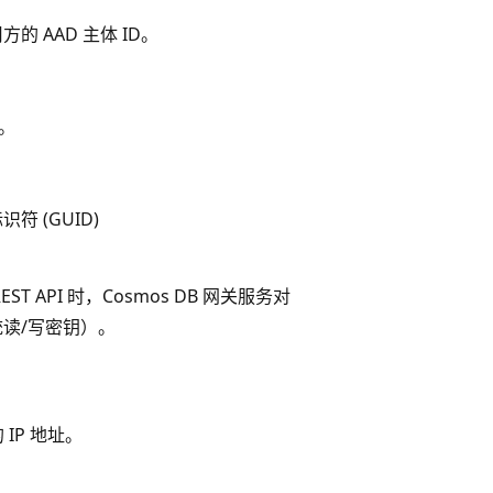
 AAD 主体 ID。
称。
 (GUID)
T API 时，Cosmos DB 网关服务对
读/写密钥）。
 IP 地址。