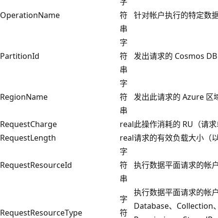
字
OperationName
符
针对帐户执行的特定数
串
字
PartitionId
符
发出请求的 Cosmos D
串
字
RegionName
符
发出此请求的 Azure 区
串
RequestCharge
real
此操作消耗的 RU（请
RequestLength
real
请求的有效负载大小（
字
RequestResourceId
符
执行数据平面请求的帐户中特
串
执行数据平面请求的帐户中
字
Database、Collectio
RequestResourceType
符