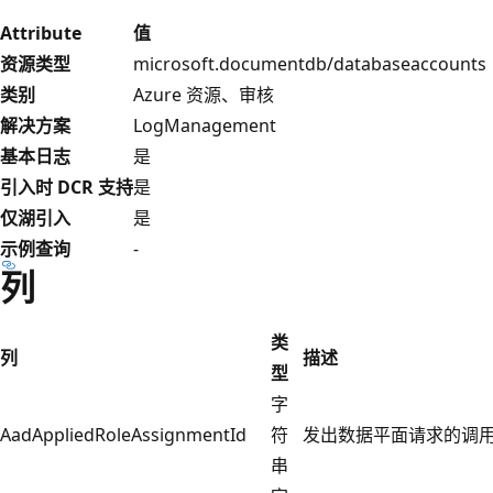
Attribute
值
资源类型
microsoft.documentdb/databaseaccounts
类别
Azure 资源、审核
解决方案
LogManagement
基本日志
是
引入时 DCR 支持
是
仅湖引入
是
示例查询
-
列
类
列
描述
型
字
AadAppliedRoleAssignmentId
符
发出数据平面请求的调用
串