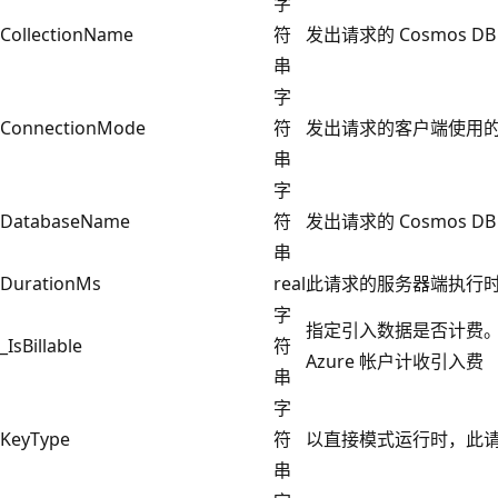
字
CollectionName
符
发出请求的 Cosmos D
串
字
ConnectionMode
符
发出请求的客户端使用的
串
字
DatabaseName
符
发出请求的 Cosmos D
串
DurationMs
real
此请求的服务器端执行
字
指定引入数据是否计费。 当 _
_IsBillable
符
Azure 帐户计收引入费
串
字
KeyType
符
以直接模式运行时，此请
串