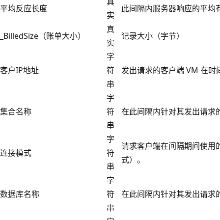
真
平均反应长度
此间隔内服务器响应的平均
实
真
_BilledSize（账单大小）
记录大小（字节）
实
字
客户IP地址
符
发出请求的客户端 VM 在时间
串
字
集合名称
符
在此间隔内针对其发出请求的 C
串
字
请求客户端在间隔期间使用
连接模式
符
式）。
串
字
数据库名称
符
在此间隔内针对其发出请求的 C
串