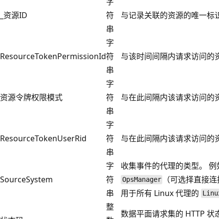
字
_资源ID
符
与记录关联的资源的唯一标
串
字
ResourceTokenPermissionId
符
与该时间间隔内请求访问的资
串
字
资源令牌权限模式
符
与在此间隔内该请求访问的
串
字
ResourceTokenUserRid
符
与在此间隔内该请求访问的资
串
字
收集事件的代理的类型。 例如，
SourceSystem
符
（可选择直接连接或
OpsManager
串
用于所有 Linux 代理的
Linu
整
数据平面请求集的 HTTP 