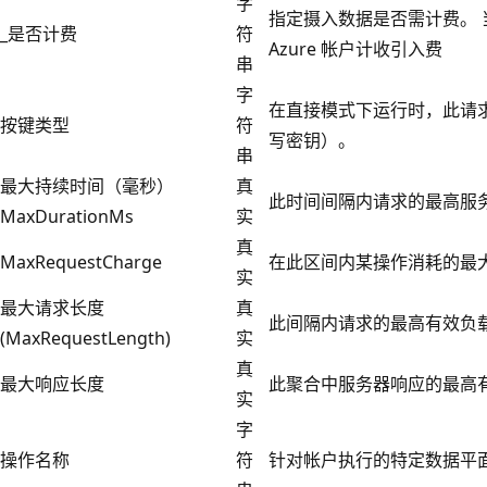
字
指定摄入数据是否需计费。 当 _I
_是否计费
符
Azure 帐户计收引入费
串
字
在直接模式下运行时，此请求
按键类型
符
写密钥）。
串
最大持续时间（毫秒）
真
此时间间隔内请求的最高服
MaxDurationMs
实
真
MaxRequestCharge
在此区间内某操作消耗的最
实
最大请求长度
真
此间隔内请求的最高有效负
(MaxRequestLength)
实
真
最大响应长度
此聚合中服务器响应的最高
实
字
操作名称
符
针对帐户执行的特定数据平