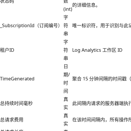
状态码
数
的详细信息。
(int)
字
_SubscriptionId（订阅编号）
符
唯一标识符，用于识别与此
串
字
租户ID
符
Log Analytics 工作区 ID
串
日
期/
TimeGenerated
聚合 15 分钟间隔的时间戳（
时
间
真
总持续时间毫秒
此间隔内请求的服务器端执
实
真
总请求费用
在该时间间隔内，所有操作
实