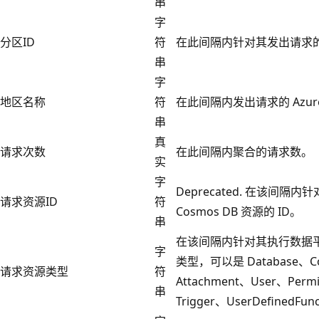
串
字
分区ID
符
在此间隔内针对其发出请求的 C
串
字
地区名称
符
在此间隔内发出请求的 Azur
串
真
请求次数
在此间隔内聚合的请求数。
实
字
Deprecated. 在该间
请求资源ID
符
Cosmos DB 资源的 ID。
串
在该间隔内针对其执行数据平面
字
类型，可以是 Database、Col
请求资源类型
符
Attachment、User、Permi
串
Trigger、UserDefinedFu