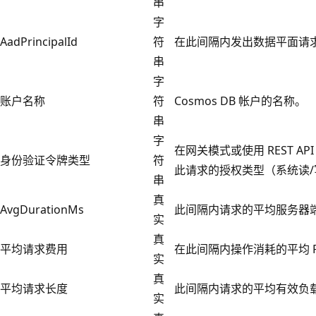
串
字
AadPrincipalId
符
在此间隔内发出数据平面请求的
串
字
账户名称
符
Cosmos DB 帐户的名称。
串
字
在网关模式或使用 REST AP
身份验证令牌类型
符
此请求的授权类型（系统读/
串
真
AvgDurationMs
此间隔内请求的平均服务器
实
真
平均请求费用
在此间隔内操作消耗的平均 
实
真
平均请求长度
此间隔内请求的平均有效负
实