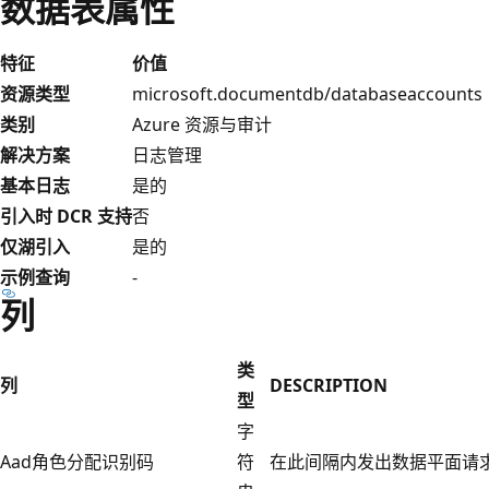
数据表属性
特征
价值
资源类型
microsoft.documentdb/databaseaccounts
类别
Azure 资源与审计
解决方案
日志管理
基本日志
是的
引入时 DCR 支持
否
仅湖引入
是的
示例查询
-
列
类
列
DESCRIPTION
型
字
Aad角色分配识别码
符
在此间隔内发出数据平面请求