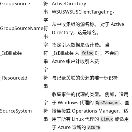
GroupSource
符
ActiveDirectory
串
WSUSWSUSClientTargeting。
字
从中收集组的源名称。 对于 Active
GroupSourceName
符
Directory，这是域名。
串
字
指定引入数据是否计费。 当
_IsBillable
符
_IsBillable 为
时，不会向
false
串
Azure 帐户计收引入费
字
_ResourceId
符
与记录关联的资源的唯一标识符
串
收集事件的代理的类型。 例如，适用
字
于 Windows 代理的
、直
OpsManager
SourceSystem
符
接连接或 Operations Manager、适
串
用于所有 Linux 代理的
或适用
Linux
于 Azure 诊断的
Azure