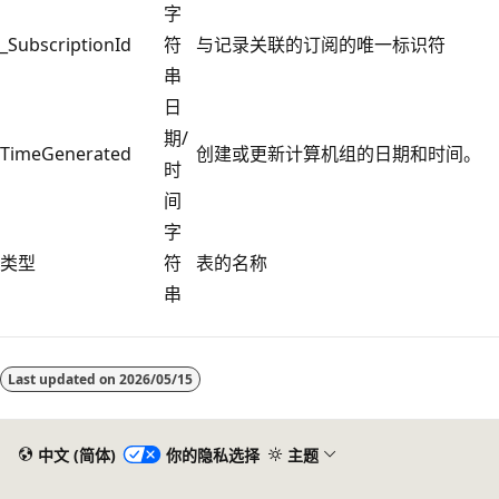
字
_SubscriptionId
符
与记录关联的订阅的唯一标识符
串
日
期/
TimeGenerated
创建或更新计算机组的日期和时间。
时
间
字
类型
符
表的名称
串
阅
读
Last updated on
2026/05/15
模
式
已
中文 (简体)
你的隐私选择
主题
禁