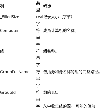
类
列
描述
型
_BilledSize
real
记录大小（字节）
字
Computer
符
成员计算机的名称。
串
字
组
符
组名称。
串
字
GroupFullName
符
包括源和源名称的组的完整路径。
串
字
GroupId
符
组的 ID。
串
字
从中收集组的源。 可能的值为