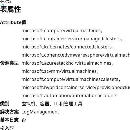
状况。
表属性
Attribute
值
microsoft.compute/virtualmachines，
microsoft.containerservice/managedclusters，
microsoft.kubernetes/connectedclusters，
microsoft.conenctedvmwarevsphere/virtualmac
资源类型
microsoft.azurestackhci/virtualmachines，
microsoft.scvmm/virtualmachines，
microsoft.compute/virtualmachinescalesets，
microsoft.hybridcontainerservice/provisionedcl
microsoft.automation/automationaccounts
类别
虚拟机、容器、IT 和管理工具
解决方案
LogManagement
基本日志
否
引入时