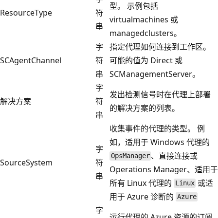
型。 示例包括
ResourceType
符
virtualmachines 或
串
managedclusters。
字
指定代理如何连接到工作区。
SCAgentChannel
符
可能的值为 Direct 或
串
SCManagementServer。
字
发出检测信号时在代理上部署
解决方案
符
的解决方案的列表。
串
收集事件的代理的类型。 例
如，适用于 Windows 代理的
字
、直接连接或
OpsManager
SourceSystem
符
Operations Manager、适用于
串
所有 Linux 代理的
或适
Linux
用于 Azure 诊断的
Azure
字
运行代理的 Azure 资源的订阅