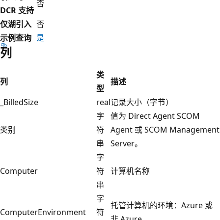
否
DCR 支持
仅湖引入
否
示例查询
是
列
类
列
描述
型
_BilledSize
real
记录大小（字节）
字
值为 Direct Agent SCOM
类别
符
Agent 或 SCOM Management
串
Server。
字
Computer
符
计算机名称
串
字
托管计算机的环境：Azure 或
ComputerEnvironment
符
非 Azure