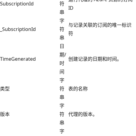
SubscriptionId
符
ID
串
字
与记录关联的订阅的唯一标识
_SubscriptionId
符
符
串
日
期/
TimeGenerated
创建记录的日期和时间。
时
间
字
类型
符
表的名称
串
字
版本
符
代理的版本。
串
字