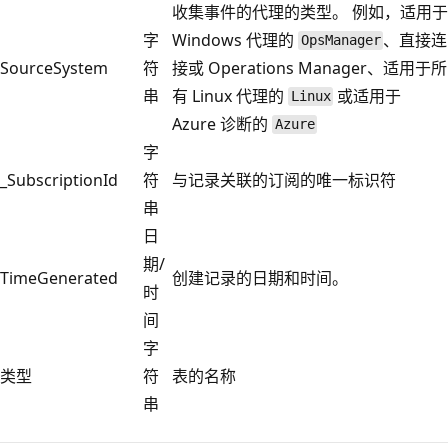
收集事件的代理的类型。 例如，适用于
字
Windows 代理的
、直接连
OpsManager
SourceSystem
符
接或 Operations Manager、适用于所
串
有 Linux 代理的
或适用于
Linux
Azure 诊断的
Azure
字
_SubscriptionId
符
与记录关联的订阅的唯一标识符
串
日
期/
TimeGenerated
创建记录的日期和时间。
时
间
字
类型
符
表的名称
串
阅