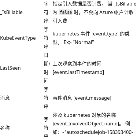
字
指定引入数据是否计费。 当 _IsBillable
_IsBillable
符
为
时，不会向 Azure 帐户计收
false
串
引入费
字
kubernetes 事件 [event.type] 的类
KubeEventType
符
型。 Ex;- “Normal”
串
日
期/
上次观察到事件的时间
LastSeen
时
[event.lastTimestamp]
间
字
消息
符
事件消息 [event.message]
串
涉及 kubernetes 对象的名称
字
[event.InvolvedObject.name]。 例
名称
符
如：- 'autoschedulejob-158393400-
串