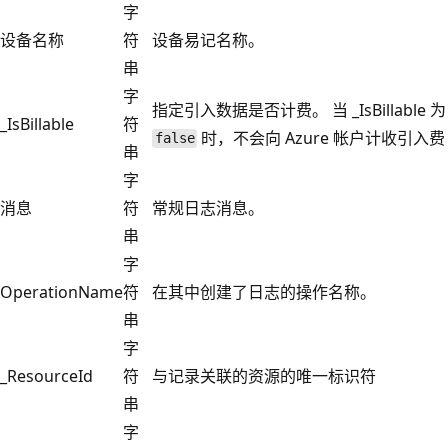
字
设备名称
符
设备易记名称。
串
字
指定引入数据是否计费。 当 _IsBillable 为
_IsBillable
符
时，不会向 Azure 帐户计收引入费
false
串
字
消息
符
常规日志消息。
串
字
OperationName
符
在其中创建了日志的操作名称。
串
字
_ResourceId
符
与记录关联的资源的唯一标识符
串
字