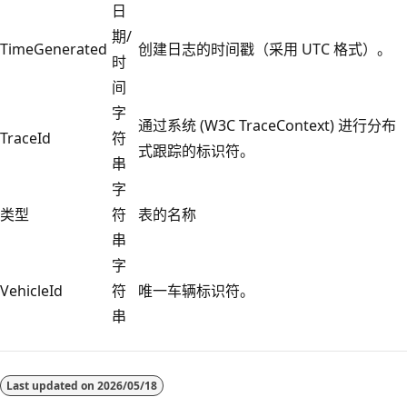
日
期/
TimeGenerated
创建日志的时间戳（采用 UTC 格式）。
时
间
字
通过系统 (W3C TraceContext) 进行分布
TraceId
符
式跟踪的标识符。
串
字
类型
符
表的名称
串
字
VehicleId
符
唯一车辆标识符。
串
阅
读
Last updated on
2026/05/18
模