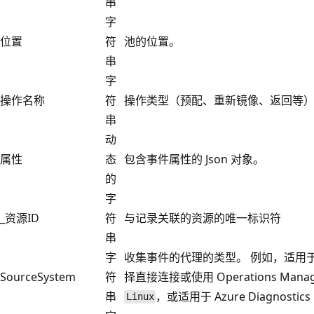
串
字
位置
符
池的位置。
串
字
操作名称
符
操作类型（预配、重新镜像、返回等
串
动
属性
态
包含事件属性的 Json 对象。
的
字
_资源ID
符
与记录关联的资源的唯一标识符
串
字
收集事件的代理的类型。 例如，适用于 W
SourceSystem
符
择直接连接或使用 Operations Man
串
，或适用于 Azure Diagnostics
Linux