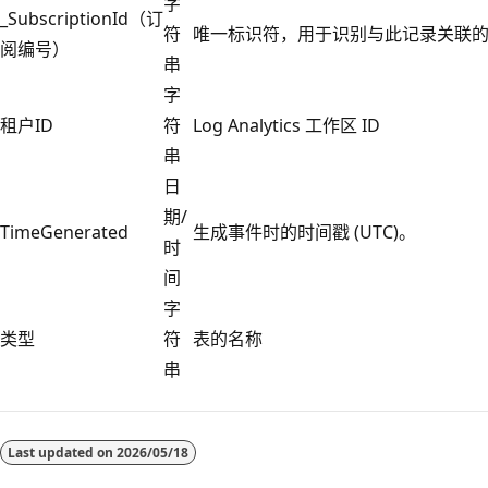
字
_SubscriptionId（订
符
唯一标识符，用于识别与此记录关联
阅编号）
串
字
租户ID
符
Log Analytics 工作区 ID
串
日
期/
TimeGenerated
生成事件时的时间戳 (UTC)。
时
间
字
类型
符
表的名称
串
阅
读
Last updated on
2026/05/18
模