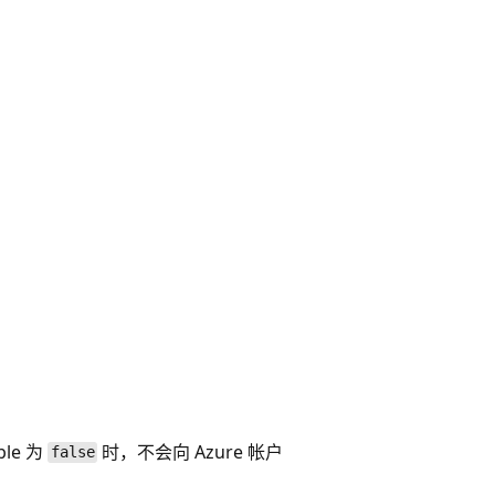
le 为
时，不会向 Azure 帐户
false