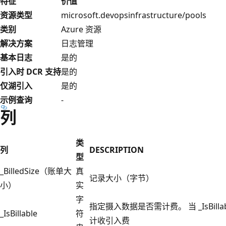
特征
价值
资源类型
microsoft.devopsinfrastructure/pools
类别
Azure 资源
解决方案
日志管理
基本日志
是的
引入时 DCR 支持
是的
仅湖引入
是的
示例查询
-
列
类
列
DESCRIPTION
型
_BilledSize（账单大
真
记录大小（字节）
小）
实
字
指定摄入数据是否需计费。 当 _IsBillab
_IsBillable
符
计收引入费