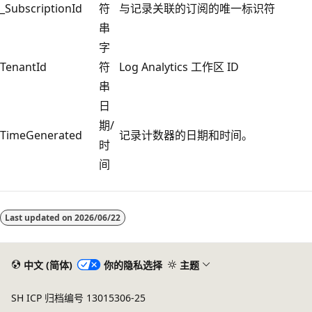
_SubscriptionId
符
与记录关联的订阅的唯一标识符
串
字
TenantId
符
Log Analytics 工作区 ID
串
日
期/
TimeGenerated
记录计数器的日期和时间。
时
间
阅
读
Last updated on
2026/06/22
模
式
已
中文 (简体)
你的隐私选择
主题
禁
SH ICP 归档编号 13015306-25
用