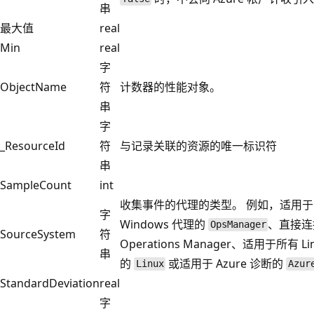
串
最大值
real
Min
real
字
ObjectName
符
计数器的性能对象。
串
字
_ResourceId
符
与记录关联的资源的唯一标识符
串
SampleCount
int
收集事件的代理的类型。 例如，适用于
字
Windows 代理的
、直接连
OpsManager
SourceSystem
符
Operations Manager、适用于所有 Li
串
的
或适用于 Azure 诊断的
Linux
Azur
StandardDeviation
real
字