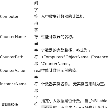
间
字
Computer
符
从中收集计数器的计算机。
串
字
CounterName
符
性能计数器的名称。
串
字
计数器的完整路径，格式为 \
CounterPath
符
<Computer>\ObjectName（Instan
串
\CounterName。
CounterValue
real
性能计数器示例的值。
字
InstanceName
符
计数器实例名称。 无实例应用时为空。
串
字
指定引入数据是否计费。 当 _IsBillable
_IsBillable
符
时，不会向 Azure 帐户计收引
false