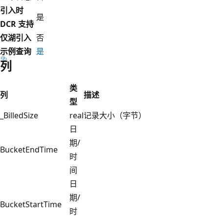
引入时
是
DCR 支持
仅湖引入
否
示例查询
是
列
类
列
描述
型
_BilledSize
real
记录大小（字节）
日
期/
BucketEndTime
时
间
日
期/
BucketStartTime
时