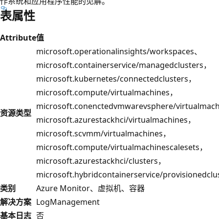
作系统和应用程序性能的见解。
表属性
Attribute
值
microsoft.operationalinsights/workspaces、
microsoft.containerservice/managedclusters，
microsoft.kubernetes/connectedclusters，
microsoft.compute/virtualmachines，
microsoft.conenctedvmwarevsphere/virtualmac
资源类型
microsoft.azurestackhci/virtualmachines，
microsoft.scvmm/virtualmachines，
microsoft.compute/virtualmachinescalesets，
microsoft.azurestackhci/clusters，
microsoft.hybridcontainerservice/provisionedclu
类别
Azure Monitor、虚拟机、容器
解决方案
LogManagement
基本日志
否