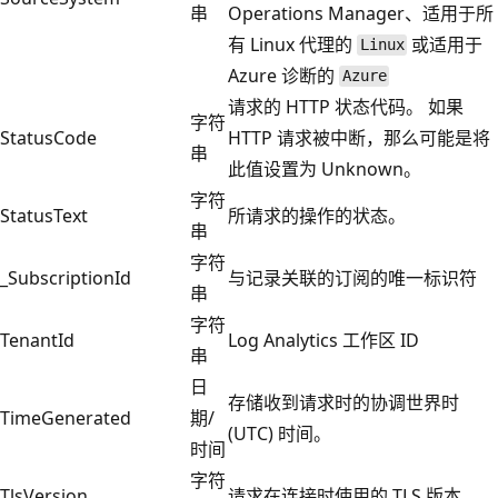
串
Operations Manager、适用于所
有 Linux 代理的
或适用于
Linux
Azure 诊断的
Azure
请求的 HTTP 状态代码。 如果
字符
StatusCode
HTTP 请求被中断，那么可能是将
串
此值设置为 Unknown。
字符
StatusText
所请求的操作的状态。
串
字符
_SubscriptionId
与记录关联的订阅的唯一标识符
串
字符
TenantId
Log Analytics 工作区 ID
串
日
存储收到请求时的协调世界时
TimeGenerated
期/
(UTC) 时间。
时间
字符
TlsVersion
请求在连接时使用的 TLS 版本。