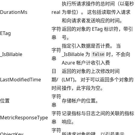
执行所请求操作的总时间（以毫秒
DurationMs
real
为单位）。 这包括读取传入请求
和向请求者发送响应的时间。
字符
返回的对象的 ETag 标识符，带引
ETag
串
号。
指定引入数据是否计费。 当
字符
_IsBillable
_IsBillable 为
时，不会向
false
串
Azure 帐户计收引入费
日
返回的对象的上次修改时间
LastModifiedTime
期/
(LMT)。 对于可以返回多个对象的
时间
操作，此字段为空。
字符
位置
存储帐户的位置。
串
字符
记录指标与日志之间的关联的指标
MetricResponseType
串
响应。
字符
ObjectKey
所请求对象的键，以引号表示。