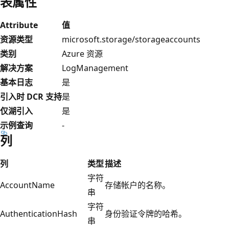
表属性
Attribute
值
资源类型
microsoft.storage/storageaccounts
类别
Azure 资源
解决方案
LogManagement
基本日志
是
引入时 DCR 支持
是
仅湖引入
是
示例查询
-
列
列
类型
描述
字符
AccountName
存储帐户的名称。
串
字符
AuthenticationHash
身份验证令牌的哈希。
串