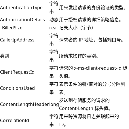
字符
AuthenticationType
用来发出请求的身份验证的类型。
串
AuthorizationDetails
动态
用于授权请求的详细策略信息。
_BilledSize
real
记录大小（字节）
字符
CallerIpAddress
请求者的 IP 地址，包括端口号。
串
字符
类别
所请求操作的类别。
串
字符
请求的 x-ms-client-request-id 标
ClientRequestId
串
头值。
字符
表示条件的键/值对的分号分隔列
ConditionsUsed
串
表。
发送到存储服务的请求的
ContentLengthHeader
long
Content-Length 标头值。
字符
用来跨资源将日志关联起来的
CorrelationId
串
ID。