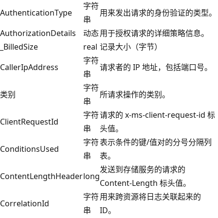
字符
AuthenticationType
用来发出请求的身份验证的类型。
串
AuthorizationDetails
动态
用于授权请求的详细策略信息。
_BilledSize
real
记录大小（字节）
字符
CallerIpAddress
请求者的 IP 地址，包括端口号。
串
字符
类别
所请求操作的类别。
串
字符
请求的 x-ms-client-request-id 标
ClientRequestId
串
头值。
字符
表示条件的键/值对的分号分隔列
ConditionsUsed
串
表。
发送到存储服务的请求的
ContentLengthHeader
long
Content-Length 标头值。
字符
用来跨资源将日志关联起来的
CorrelationId
串
ID。