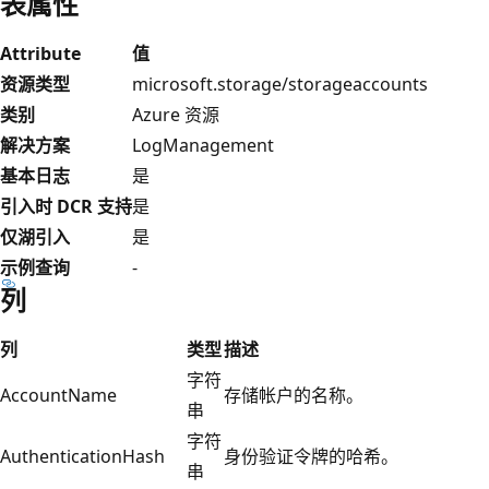
表属性
Attribute
值
资源类型
microsoft.storage/storageaccounts
类别
Azure 资源
解决方案
LogManagement
基本日志
是
引入时 DCR 支持
是
仅湖引入
是
示例查询
-
列
列
类型
描述
字符
AccountName
存储帐户的名称。
串
字符
AuthenticationHash
身份验证令牌的哈希。
串