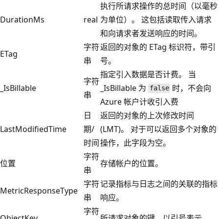
执行所请求操作的总时间（以毫秒
DurationMs
real
为单位）。 这包括读取传入请求
和向请求者发送响应的时间。
字符
返回的对象的 ETag 标识符，带引
ETag
串
号。
指定引入数据是否计费。 当
字符
_IsBillable
_IsBillable 为
时，不会向
false
串
Azure 帐户计收引入费
日
返回的对象的上次修改时间
LastModifiedTime
期/
(LMT)。 对于可以返回多个对象的
时间
操作，此字段为空。
字符
位置
存储帐户的位置。
串
字符
记录指标与日志之间的关联的指标
MetricResponseType
串
响应。
字符
ObjectKey
所请求对象的键，以引号表示。