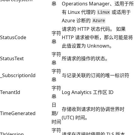
串
Operations Manager、适用于所
有 Linux 代理的
或适用于
Linux
Azure 诊断的
Azure
请求的 HTTP 状态代码。 如果
字符
StatusCode
HTTP 请求被中断，那么可能是将
串
此值设置为 Unknown。
字符
StatusText
所请求的操作的状态。
串
字符
_SubscriptionId
与记录关联的订阅的唯一标识符
串
字符
TenantId
Log Analytics 工作区 ID
串
日
存储收到请求时的协调世界时
TimeGenerated
期/
(UTC) 时间。
时间
字符
TlsVersion
请求在连接时使用的 TLS 版本。