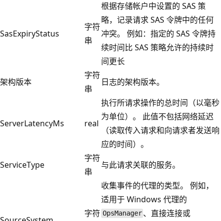
根据存储帐户中设置的 SAS 策
略，记录请求 SAS 令牌中的任何
字符
SasExpiryStatus
冲突。 例如：指定的 SAS 令牌持
串
续时间比 SAS 策略允许的持续时
间更长
字符
架构版本
日志的架构版本。
串
执行所请求操作的总时间（以毫秒
为单位）。 此值不包括网络延迟
ServerLatencyMs
real
（读取传入请求和向请求者发送响
应的时间）。
字符
ServiceType
与此请求关联的服务。
串
收集事件的代理的类型。 例如，
适用于 Windows 代理的
字符
、直接连接或
OpsManager
SourceSystem