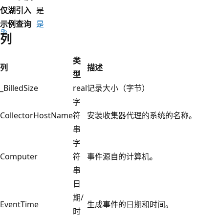
仅湖引入
是
示例查询
是
列
类
列
描述
型
_BilledSize
real
记录大小（字节）
字
CollectorHostName
符
安装收集器代理的系统的名称。
串
字
Computer
符
事件源自的计算机。
串
日
期/
EventTime
生成事件的日期和时间。
时