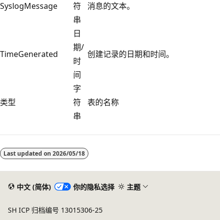
SyslogMessage
符
消息的文本。
串
日
期/
TimeGenerated
创建记录的日期和时间。
时
间
字
类型
符
表的名称
串
阅
读
Last updated on
2026/05/18
模
式
已
中文 (简体)
你的隐私选择
主题
禁
SH ICP 归档编号 13015306-25
用