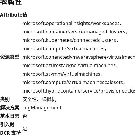
表属性
Attribute
值
microsoft.operationalinsights/workspaces、
microsoft.containerservice/managedclusters，
microsoft.kubernetes/connectedclusters，
microsoft.compute/virtualmachines，
资源类型
microsoft.conenctedvmwarevsphere/virtualmac
microsoft.azurestackhci/virtualmachines，
microsoft.scvmm/virtualmachines，
microsoft.compute/virtualmachinescalesets，
microsoft.hybridcontainerservice/provisionedclu
类别
安全性、虚拟机
解决方案
LogManagement
基本日志
否
引入时
是
DCR 支持