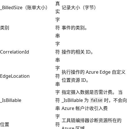
真
_BilledSize（账单大小）
记录大小（字节）
实
字
类别
符
事件的类别。
串
字
CorrelationId
符
操作的相关 ID。
串
字
执行操作的 Azure Edge 自定义
EdgeLocation
符
位置资源 ID。
串
字
指定摄入数据是否需计费。 当
_IsBillable
符
_IsBillable 为
时，不会向
false
串
Azure 帐户计收引入费
字
工具链编排器诊断资源所在的
位置
符
Azure 区域。