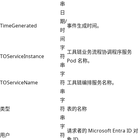
串
日
期/
TimeGenerated
事件生成时间。
时
间
字
工具链业务流程协调程序服务
TOServiceInstance
符
Pod 名称。
串
字
TOServiceName
符
工具链编排服务名称。
串
字
类型
符
表的名称
串
字
请求者的 Microsoft Entra ID 对
用户
符
象 ID。