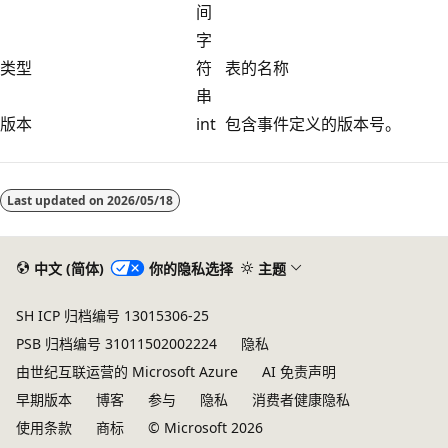
间
字
类型
符
表的名称
串
版本
int
包含事件定义的版本号。
阅
读
Last updated on
2026/05/18
模
式
已
中文 (简体)
你的隐私选择
主题
禁
SH ICP 归档编号 13015306-25
用
PSB 归档编号 31011502002224
隐私
由世纪互联运营的 Microsoft Azure
AI 免责声明
早期版本
博客
参与
隐私
消费者健康隐私
使用条款
商标
© Microsoft 2026