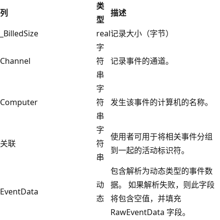
类
列
描述
型
_BilledSize
real
记录大小（字节）
字
Channel
符
记录事件的通道。
串
字
Computer
符
发生该事件的计算机的名称。
串
字
使用者可用于将相关事件分组
关联
符
到一起的活动标识符。
串
包含解析为动态类型的事件数
动
据。 如果解析失败，则此字段
EventData
态
将包含空值，并填充
RawEventData 字段。