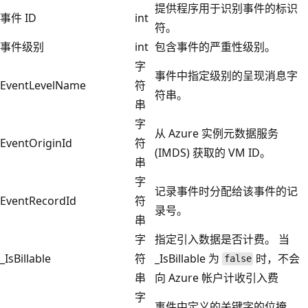
提供程序用于识别事件的标识
事件 ID
int
符。
事件级别
int
包含事件的严重性级别。
字
事件中指定级别的呈现消息字
EventLevelName
符
符串。
串
字
从 Azure 实例元数据服务
EventOriginId
符
(IMDS) 获取的 VM ID。
串
字
记录事件时分配给该事件的记
EventRecordId
符
录号。
串
字
指定引入数据是否计费。 当
_IsBillable
符
_IsBillable 为
时，不会
false
串
向 Azure 帐户计收引入费
字
事件中定义的关键字的位掩