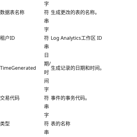
字
数据表名称
符
生成更改的表的名称。
串
字
租户ID
符
Log Analytics工作区 ID
串
日
期/
TimeGenerated
生成记录的日期和时间。
时
间
字
交易代码
符
事件的事务代码。
串
字
类型
符
表的名称
串