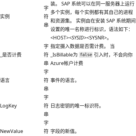
装。 SAP 系统可以在同一服务器上运行
字
多个实例，每个实例都有其自己的进程
实例
符
和资源集。 实例由在安装 SAP 系统期间
串
设置的唯一名称进行标识，语法如下：
<HOST>
<SYSID>
<SYSNR>。
字
指定摄入数据是否需计费。 当
_是否计费
符
_IsBillable为
引入时，不会向你
false
串
Azure帐户计费
字
语言
符
事件的语言。
串
字
LogKey
符
日志密钥的唯一标识符。
串
字
NewValue
符
字段的新值。