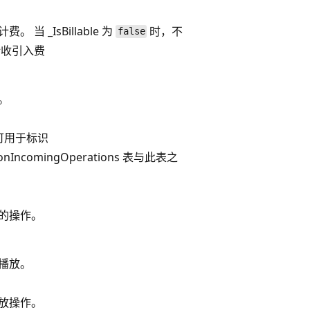
 当 _IsBillable 为
时，不
false
户计收引入费
。
 可用于标识
tionIncomingOperations 表与此表之
的操作。
播放。
放操作。