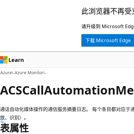
跳
此浏览器不再受
至
主
请升级到 Microsof
要
下载 Microsoft Edge
内
容
Learn
Azure
Azure Monitor
ACSCallAutomationM
通话自动化媒体操作的通信服务摘要日志。 每个条目都对应于通话
放、识别）。
表属性