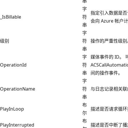
串
字
指定引入数据是否计费。
_IsBillable
符
会向 Azure 帐
串
字
级别
符
操作的严重性级别
串
字
媒体事件的 ID。
OperationId
符
ACSCallAutoma
串
间的操作事件。
字
OperationName
符
与日志记录相关联
串
布
PlayInLoop
描述是否请求循环
尔
布
PlayInterrupted
描述是否中断了播