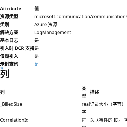
Attribute
值
资源类型
microsoft.communication/communications
类别
Azure 资源
解决方案
LogManagement
基本日志
是
引入时 DCR 支持
是
仅湖引入
是
示例查询
是
列
类
列
描述
型
_BilledSize
real
记录大小（字节）
字
CorrelationId
符
关联事件的 ID。