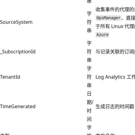
串
收集事件的代理的类
字
、直接连
OpsManager
SourceSystem
符
于所有 Linux 代
串
Azure
字
_SubscriptionId
符
与记录关联的订阅
串
字
TenantId
符
Log Analytics 工
串
日
期/
TimeGenerated
生成日志的时间戳 (
时
间
字