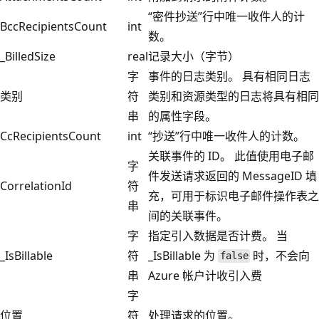
“密件抄送”行中唯一收件人的计
BccRecipientsCount
int
数。
_BilledSize
real
记录大小（字节）
字
事件的日志类别。 具有相同日志
类别
符
类别和资源类型的日志将具有相同
串
的属性字段。
CcRecipientsCount
int
“抄送”行中唯一收件人的计数。
关联事件的 ID。 此值使用电子邮
字
件发送请求返回的 MessageID 填
CorrelationId
符
充，可用于标识电子邮件操作表之
串
间的关联事件。
字
指定引入数据是否计费。 当
_IsBillable
符
_IsBillable 为
时，不会向
false
串
Azure 帐户计收引入费
字
位置
符
处理请求的位置。