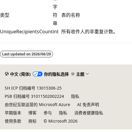
字
类型
符
表的名称
串
UniqueRecipientsCount
int
所有收件人的非重复计数。
阅
读
Last updated on
2026/06/29
模
式
已
中文 (简体)
你的隐私选择
主题
禁
SH ICP 归档编号 13015306-25
用
PSB 归档编号 31011502002224
隐私
由世纪互联运营的 Microsoft Azure
AI 免责声明
早期版本
博客
参与
隐私
消费者健康隐私
使用条款
商标
© Microsoft 2026