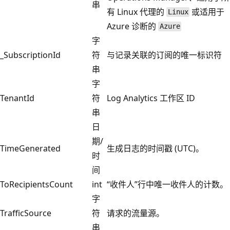
串
有 Linux 代理的
或适用于
Linux
Azure 诊断的
Azure
字
_SubscriptionId
符
与记录关联的订阅的唯一标识符
串
字
TenantId
符
Log Analytics 工作区 ID
串
日
期/
TimeGenerated
生成日志的时间戳 (UTC)。
时
间
ToRecipientsCount
int
“收件人”行中唯一收件人的计数。
字
TrafficSource
符
请求的流量源。
串