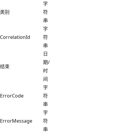
字
类别
符
串
字
CorrelationId
符
串
日
期/
结束
时
间
字
ErrorCode
符
串
字
ErrorMessage
符
串