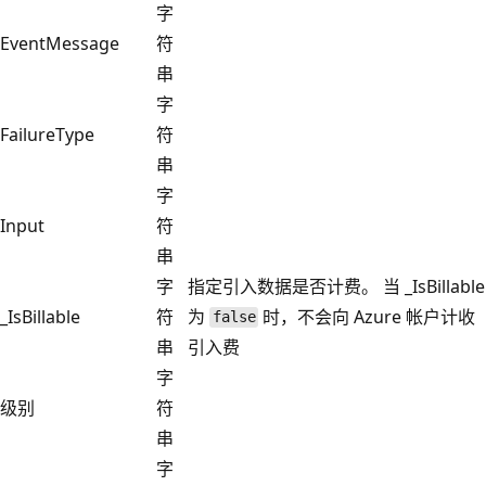
字
EventMessage
符
串
字
FailureType
符
串
字
Input
符
串
字
指定引入数据是否计费。 当 _IsBillable
_IsBillable
符
为
时，不会向 Azure 帐户计收
false
串
引入费
字
级别
符
串
字