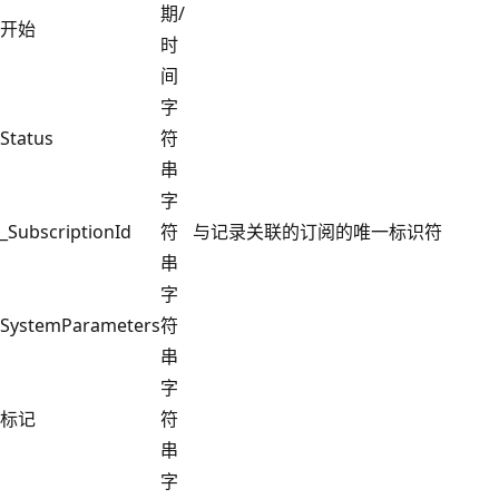
期/
开始
时
间
字
Status
符
串
字
_SubscriptionId
符
与记录关联的订阅的唯一标识符
串
字
SystemParameters
符
串
字
标记
符
串
字