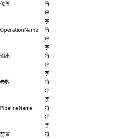
位置
符
串
字
OperationName
符
串
字
输出
符
串
字
参数
符
串
字
PipelineName
符
串
字
前置
符