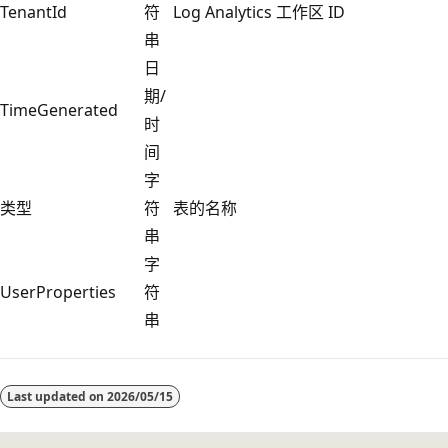
TenantId
符
Log Analytics 工作区 ID
串
日
期/
TimeGenerated
时
间
字
类型
符
表的名称
串
字
UserProperties
符
串
阅
读
Last updated on
2026/05/15
模
式