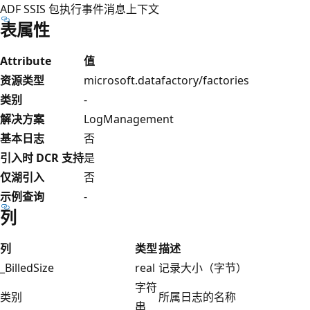
ADF SSIS 包执行事件消息上下文
表属性
Attribute
值
资源类型
microsoft.datafactory/factories
类别
-
解决方案
LogManagement
基本日志
否
引入时 DCR 支持
是
仅湖引入
否
示例查询
-
列
列
类型
描述
_BilledSize
real
记录大小（字节）
字符
类别
所属日志的名称
串