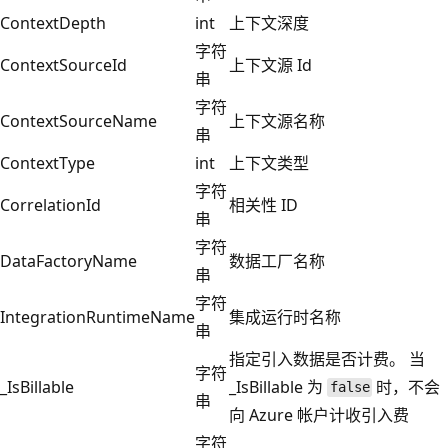
ContextDepth
int
上下文深度
字符
ContextSourceId
上下文源 Id
串
字符
ContextSourceName
上下文源名称
串
ContextType
int
上下文类型
字符
CorrelationId
相关性 ID
串
字符
DataFactoryName
数据工厂名称
串
字符
IntegrationRuntimeName
集成运行时名称
串
指定引入数据是否计费。 当
字符
_IsBillable
_IsBillable 为
时，不会
false
串
向 Azure 帐户计收引入费
字符