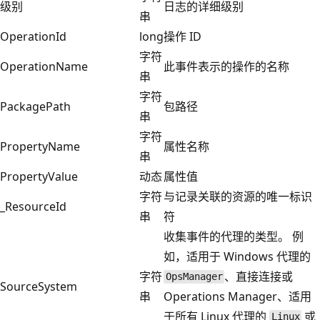
级别
日志的详细级别
串
OperationId
long
操作 ID
字符
OperationName
此事件表示的操作的名称
串
字符
PackagePath
包路径
串
字符
PropertyName
属性名称
串
PropertyValue
动态
属性值
字符
与记录关联的资源的唯一标识
_ResourceId
串
符
收集事件的代理的类型。 例
如，适用于 Windows 代理的
字符
、直接连接或
OpsManager
SourceSystem
串
Operations Manager、适用
于所有 Linux 代理的
或
Linux