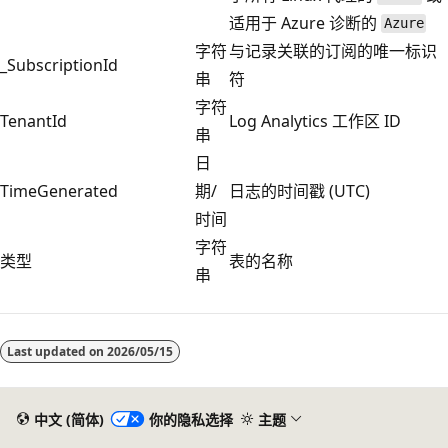
适用于 Azure 诊断的
Azure
字符
与记录关联的订阅的唯一标识
_SubscriptionId
串
符
字符
TenantId
Log Analytics 工作区 ID
串
日
TimeGenerated
期/
日志的时间戳 (UTC)
时间
字符
类型
表的名称
串
阅
读
Last updated on
2026/05/15
模
式
已
中文 (简体)
你的隐私选择
主题
禁