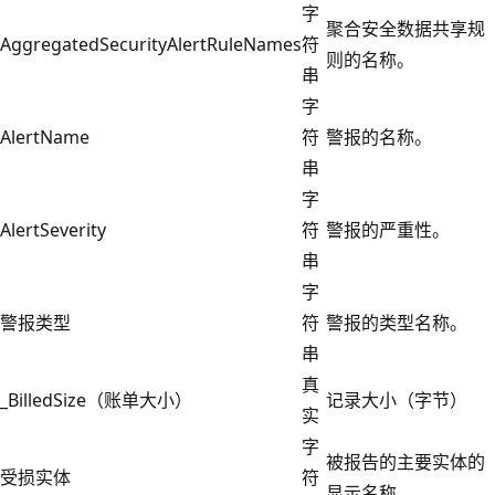
字
聚合安全数据共享规
AggregatedSecurityAlertRuleNames
符
则的名称。
串
字
AlertName
符
警报的名称。
串
字
AlertSeverity
符
警报的严重性。
串
字
警报类型
符
警报的类型名称。
串
真
_BilledSize（账单大小）
记录大小（字节）
实
字
被报告的主要实体的
受损实体
符
显示名称。