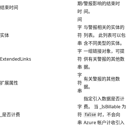
期/
警报影响的结束时
结束时间
时
间。
间
字
与警报相关的实体的
实体
符
列表。 此列表可以包
串
含不同类型的实体。
字
一组链接对象，可提
ExtendedLinks
符
供有关警报的其他数
串
据。
字
有关警报的其他数
扩展属性
符
据。
串
指定引入数据是否计
字
费。 当 _IsBillable 为
_是否计费
符
时，不会向
false
串
Azure 帐户计收引入