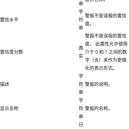
串
字
警报不是误报的置信
置信水平
符
度。
串
警报不是误报的置信
度。 此属性允许使用
真
置信度分数
介于 0 和 1 之间的数
实
字（含）来作为更细
化的表示形式。
字
描述
符
警报的说明。
串
字
显示名称
符
警报的名称。
串
日