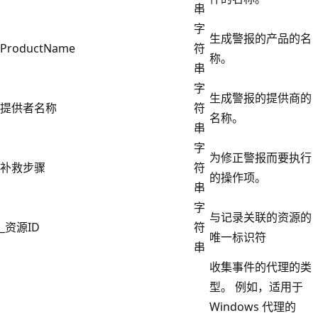
串
字
生成警报的产品的名
ProductName
符
称。
串
字
生成警报的提供商的
提供者名称
符
名称。
串
字
为修正警报而要执行
补救步骤
符
的操作项。
串
字
与记录关联的资源的
_资源ID
符
唯一标识符
串
收集事件的代理的类
型。 例如，适用于
Windows 代理的