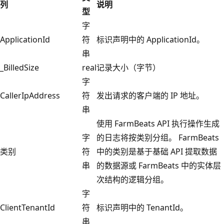
列
说明
型
字
ApplicationId
符
标识声明中的 ApplicationId。
串
_BilledSize
real
记录大小（字节）
字
CallerIpAddress
符
发出请求的客户端的 IP 地址。
串
使用 FarmBeats API 执行操作生成
字
的日志将按类别分组。 FarmBeats
类别
符
中的类别是基于基础 API 提取数据
串
的数据源或 FarmBeats 中的实体层
次结构的逻辑分组。
字
ClientTenantId
符
标识声明中的 TenantId。
串