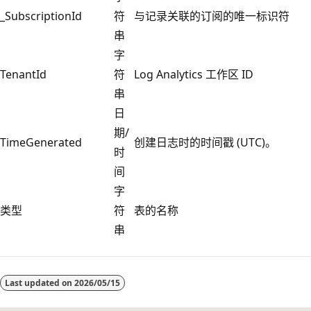
_SubscriptionId
符
与记录关联的订阅的唯一标识符
串
字
TenantId
符
Log Analytics 工作区 ID
串
日
期/
TimeGenerated
创建日志时的时间戳 (UTC)。
时
间
字
类型
符
表的名称
串
阅
读
Last updated on
2026/05/15
模
式