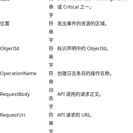
串
或 Critical 之一。
字
位置
符
发出事件的资源的区域。
串
字
ObjectId
符
标识声明中的 ObjectId。
串
字
OperationName
符
创建日志条目的操作名称。
串
动
RequestBody
API 调用的请求正文。
态
字
RequestUri
符
API 请求的 URI。
串
字