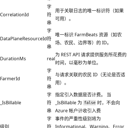
字
用于关联日志的唯一标识符（如果
CorrelationId
符
可用）。
串
字
唯一标识 FarmBeats 资源（如农
DataPlaneResourceId
符
场、农民、边界等）的 ID。
串
为 REST API 请求提供服务所花费的
DurationMs
real
时间，以毫秒为单位。
字
与请求关联的农民 ID（无论是否适
FarmerId
符
用）。
串
字
指定引入数据是否计费。 当
_IsBillable
符
_IsBillable 为
时，不会向
false
串
Azure 帐户计收引入费
字
事件的严重性级别将为
级别
符
Informational、Warning、Error