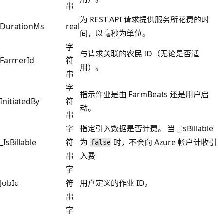
串
为 REST API 请求提供服务所花费的时
DurationMs
real
间，以毫秒为单位。
字
与请求关联的农民 ID（无论是否适
FarmerId
符
用）。
串
字
指示作业是由 FarmBeats 还是用户启
InitiatedBy
符
动。
串
字
指定引入数据是否计费。 当 _IsBillable
_IsBillable
符
为
时，不会向 Azure 帐户计收引
false
串
入费
字
JobId
符
用户定义的作业 ID。
串
字