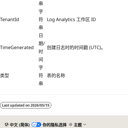
串
字
TenantId
符
Log Analytics 工作区 ID
串
日
期/
TimeGenerated
创建日志时的时间戳 (UTC)。
时
间
字
类型
符
表的名称
串
阅
读
Last updated on
2026/05/15
模
式
已
中文 (简体)
你的隐私选择
主题