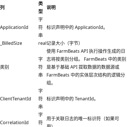
类
列
说明
型
字
ApplicationId
符
标识声明中的 ApplicationId。
串
_BilledSize
real
记录大小（字节）
使用 FarmBeats API 执行操作生成的日
字
志将按类别分组。 FarmBeats 中的类别
类别
符
是基于基础 API 提取数据的数据源或
串
FarmBeats 中的实体层次结构的逻辑分
组。
字
ClientTenantId
符
标识声明中的 TenantId。
串
字
用于关联日志的唯一标识符（如果可
CorrelationId
符
用）。