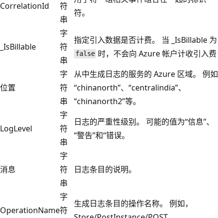
CorrelationId
符
符。
串
字
指定引入数据是否计费。 当 _IsBillable 为
_IsBillable
符
时，不会向 Azure 帐户计收引入费
false
串
字
从中生成日志的服务的 Azure 区域。 例如
位置
符
“chinanorth”、“centralindia”、
串
“chinanorth2”等。
字
日志的严重性级别。 可能的值为“信息”、
LogLevel
符
“警告”和“错误。
串
字
消息
符
日志条目的说明。
串
字
生成日志条目的操作名称。 例如，
OperationName
符
Store/PostInstance/POST