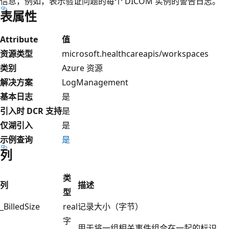
信息，例如，表示验证问题的每个 DICOM 实例的警告日志。
表属性
Attribute
值
资源类型
microsoft.healthcareapis/workspaces
类别
Azure 资源
解决方案
LogManagement
基本日志
是
引入时 DCR 支持
是
仅湖引入
是
示例查询
是
列
类
列
描述
型
_BilledSize
real
记录大小（字节）
字
用于将一组相关事件组合在一起的标识