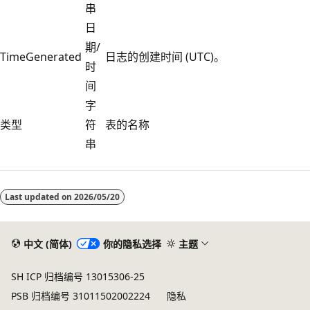
串
日
期/
TimeGenerated
日志的创建时间 (UTC)。
时
间
字
类型
符
表的名称
串
阅
读
Last updated on
2026/05/20
模
式
已
中文 (简体)
你的隐私选择
主题
禁
SH ICP 归档编号 13015306-25
用
PSB 归档编号 31011502002224
隐私