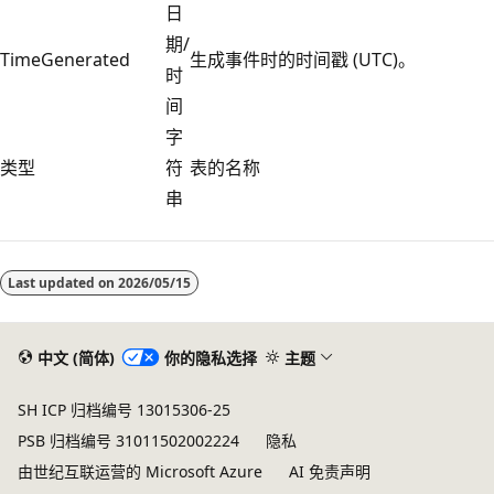
日
期/
TimeGenerated
生成事件时的时间戳 (UTC)。
时
间
字
类型
符
表的名称
串
阅
读
Last updated on
2026/05/15
模
式
已
中文 (简体)
你的隐私选择
主题
禁
SH ICP 归档编号 13015306-25
用
PSB 归档编号 31011502002224
隐私
由世纪互联运营的 Microsoft Azure
AI 免责声明