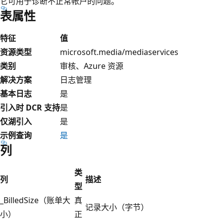
它可用于诊断不正常帐户的问题。
表属性
特征
值
资源类型
microsoft.media/mediaservices
类别
审核、Azure 资源
解决方案
日志管理
基本日志
是
引入时 DCR 支持
是
仅湖引入
是
示例查询
是
列
类
列
描述
型
_BilledSize（账单大
真
记录大小（字节）
小）
正