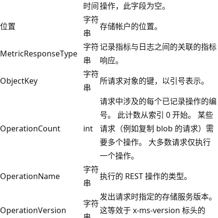
时间
操作，此字段为空。
字符
位置
存储帐户的位置。
串
字符
记录指标与日志之间的关联的指标
MetricResponseType
串
响应。
字符
ObjectKey
所请求对象的键，以引号表示。
串
请求中涉及的每个已记录操作的编
号。 此计数从索引 0 开始。 某些
OperationCount
int
请求（例如复制 blob 的请求）需
要多个操作。 大多数请求仅执行
一个操作。
字符
OperationName
执行的 REST 操作的类型。
串
发出请求时指定的存储服务版本。
字符
OperationVersion
这等效于 x-ms-version 标头的
串