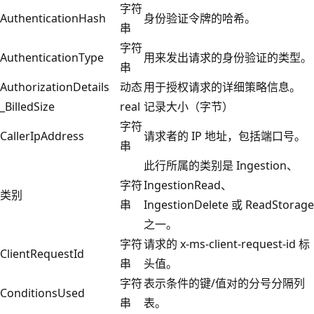
字符
AuthenticationHash
身份验证令牌的哈希。
串
字符
AuthenticationType
用来发出请求的身份验证的类型。
串
AuthorizationDetails
动态
用于授权请求的详细策略信息。
_BilledSize
real
记录大小（字节）
字符
CallerIpAddress
请求者的 IP 地址，包括端口号。
串
此行所属的类别是 Ingestion、
字符
IngestionRead、
类别
串
IngestionDelete 或 ReadStorage
之一。
字符
请求的 x-ms-client-request-id 标
ClientRequestId
串
头值。
字符
表示条件的键/值对的分号分隔列
ConditionsUsed
串
表。