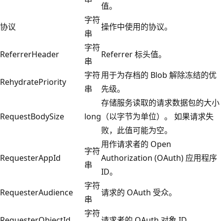
值。
字符
协议
操作中使用的协议。
串
字符
ReferrerHeader
Referrer 标头值。
串
字符
用于为存档的 Blob 解除冻结的优
RehydratePriority
串
先级。
存储服务读取的请求数据包的大小
RequestBodySize
long
（以字节为单位）。 如果请求失
败，此值可能为空。
用作请求者的 Open
字符
RequesterAppId
Authorization (OAuth) 应用程序
串
ID。
字符
RequesterAudience
请求的 OAuth 受众。
串
字符
RequesterObjectId
请求者的 OAuth 对象 ID。