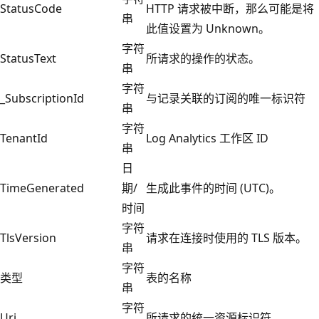
StatusCode
HTTP 请求被中断，那么可能是将
串
此值设置为 Unknown。
字符
StatusText
所请求的操作的状态。
串
字符
_SubscriptionId
与记录关联的订阅的唯一标识符
串
字符
TenantId
Log Analytics 工作区 ID
串
日
TimeGenerated
期/
生成此事件的时间 (UTC)。
时间
字符
TlsVersion
请求在连接时使用的 TLS 版本。
串
字符
类型
表的名称
串
字符
Uri
所请求的统一资源标识符。