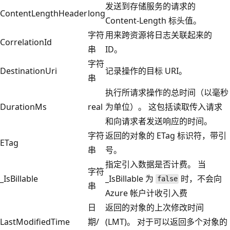
发送到存储服务的请求的
ContentLengthHeader
long
Content-Length 标头值。
字符
用来跨资源将日志关联起来的
CorrelationId
串
ID。
字符
DestinationUri
记录操作的目标 URI。
串
执行所请求操作的总时间（以毫秒
DurationMs
real
为单位）。 这包括读取传入请求
和向请求者发送响应的时间。
字符
返回的对象的 ETag 标识符，带引
ETag
串
号。
指定引入数据是否计费。 当
字符
_IsBillable
_IsBillable 为
时，不会向
false
串
Azure 帐户计收引入费
日
返回的对象的上次修改时间
LastModifiedTime
期/
(LMT)。 对于可以返回多个对象的