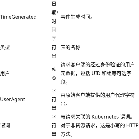
日
期/
TimeGenerated
事件生成时间。
时
间
字
类型
符
表的名称
串
请求客户端的经过身份验证的用户
动
用户
元数据，包括 UID 和组等可选字
态
段。
字
由原始客户端提供的用户代理字符
UserAgent
符
串。
串
字
与请求关联的 Kubernetes 谓词。
谓词
符
对于非资源请求，这是小写的 HTTP
串
方法。