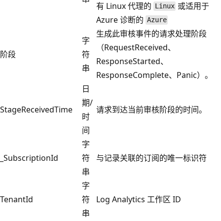
有 Linux 代理的
或适用于
Linux
Azure 诊断的
Azure
生成此审核事件的请求处理阶段
字
（RequestReceived、
阶段
符
ResponseStarted、
串
ResponseComplete、Panic）。
日
期/
StageReceivedTime
请求到达当前审核阶段的时间。
时
间
字
_SubscriptionId
符
与记录关联的订阅的唯一标识符
串
字
TenantId
符
Log Analytics 工作区 ID
串