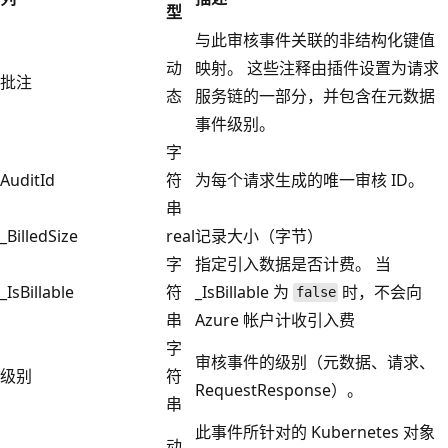
型
与此审核事件关联的非结构化键值
动
映射。 这些注释由插件设置为请求
批注
态
服务链的一部分，并包含在元数据
事件级别。
字
AuditId
符
为每个请求生成的唯一审核 ID。
串
_BilledSize
real
记录大小（字节）
字
指定引入数据是否计费。 当
_IsBillable
符
_IsBillable 为
时，不会向
false
串
Azure 帐户计收引入费
字
审核事件的级别（元数据、请求、
级别
符
RequestResponse）。
串
此事件所针对的 Kubernetes 对象
动