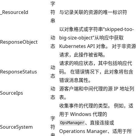
字
_ResourceId
符
与记录关联的资源的唯一标识符
串
以对象格式或字符串“skipped-too-
动
big-size-object”从响应中获取
ResponseObject
态
Kubernetes API 对象。 对于非资源
请求，此操作被省略。
请求的响应状态，其中包括响应代
动
ResponseStatus
码。 在错误情况下，此对象将包含
态
错误消息属性。
动
源客户端和中间代理的源 IP 地址列
SourceIps
态
表。
收集事件的代理的类型。 例如，适
用于 Windows 代理的
字
、直接连接或
OpsManager
SourceSystem
符
Operations Manager、适用于所
串