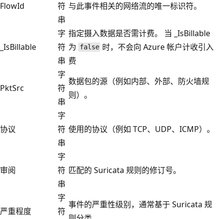
FlowId
符
与此事件相关的网络流的唯一标识符。
串
字
指定摄入数据是否需计费。 当 _IsBillable
_IsBillable
符
为
时，不会向 Azure 帐户计收引入
false
串
费
字
数据包的源（例如内部、外部、防火墙规
PktSrc
符
则）。
串
字
协议
符
使用的协议（例如 TCP、UDP、ICMP）。
串
字
审阅
符
匹配的 Suricata 规则的修订号。
串
字
事件的严重性级别，通常基于 Suricata 规
严重程度
符
则分类。