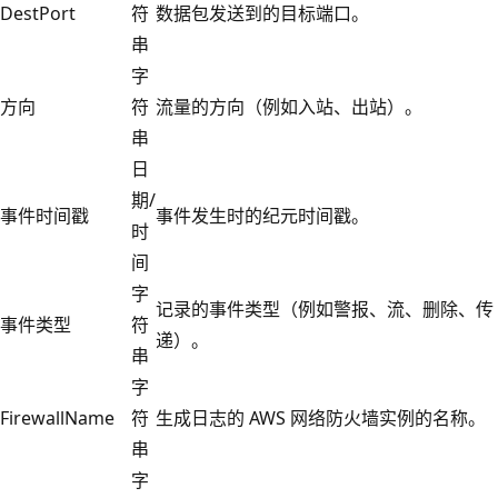
DestPort
符
数据包发送到的目标端口。
串
字
方向
符
流量的方向（例如入站、出站）。
串
日
期/
事件时间戳
事件发生时的纪元时间戳。
时
间
字
记录的事件类型（例如警报、流、删除、传
事件类型
符
递）。
串
字
FirewallName
符
生成日志的 AWS 网络防火墙实例的名称。
串
字