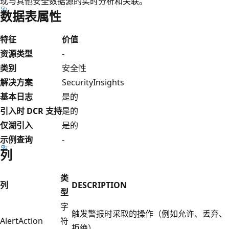
现与其他安全数据源的实时分析和关联。
数据表属性
特征
价值
资源类型
-
类别
安全性
解决方案
SecurityInsights
基本日志
是的
引入时 DCR 支持
是的
仅湖引入
是的
示例查询
-
列
类
列
DESCRIPTION
型
字
触发警报时采取的操作（例如允许、丢弃、
AlertAction
符
拒绝）。