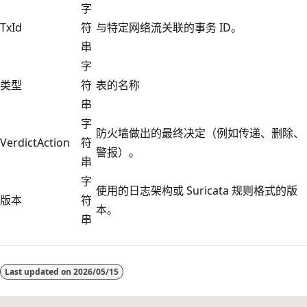
字
TxId
符
与特定网络流关联的事务 ID。
串
字
类型
符
表的名称
串
字
防火墙做出的最终决定（例如传递、删除、
VerdictAction
符
警报）。
串
字
使用的日志架构或 Suricata 规则格式的版
版本
符
本。
串
Last updated on
2026/05/15