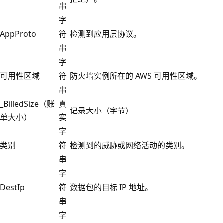
串
字
AppProto
符
检测到应用层协议。
串
字
可用性区域
符
防火墙实例所在的 AWS 可用性区域。
串
_BilledSize（账
真
记录大小（字节）
单大小）
实
字
类别
符
检测到的威胁或网络活动的类别。
串
字
DestIp
符
数据包的目标 IP 地址。
串
字