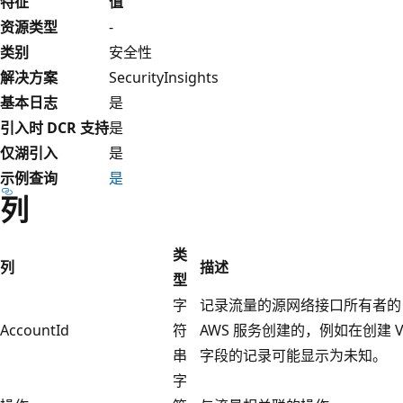
特征
值
资源类型
-
类别
安全性
解决方案
SecurityInsights
基本日志
是
引入时 DCR 支持
是
仅湖引入
是
示例查询
是
列
类
列
描述
型
字
记录流量的源网络接口所有者的 A
AccountId
符
AWS 服务创建的，例如在创建 
串
字段的记录可能显示为未知。
字