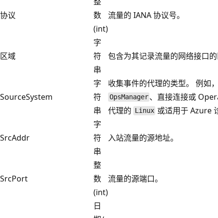
整
协议
数
流量的 IANA 协议号。
(int)
字
区域
符
包含为其记录流量的网络接口的
串
字
收集事件的代理的类型。 例如，适
SourceSystem
符
、直接连接或 Operat
OpsManager
串
代理的
或适用于 Azure
Linux
字
SrcAddr
符
入站流量的源地址。
串
整
SrcPort
数
流量的源端口。
(int)
日