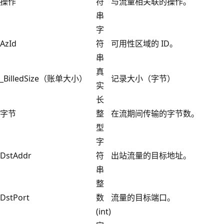
操作
符
与流量相关联的操作。
串
字
AzId
符
可用性区域的 ID。
串
真
_BilledSize（账单大小）
记录大小（字节）
实
长
字节
整
在流期间传输的字节数。
型
字
DstAddr
符
出站流量的目标地址。
串
整
DstPort
数
流量的目标端口。
(int)