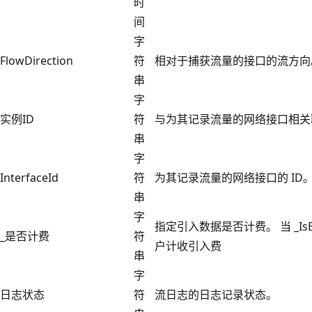
时
间
字
FlowDirection
符
相对于捕获流量的接口的流方向
串
字
实例ID
符
与为其记录流量的网络接口相关联
串
字
InterfaceId
符
为其记录流量的网络接口的 ID
串
字
指定引入数据是否计费。 当 _IsBil
_是否计费
符
户计收引入费
串
字
日志状态
符
流日志的日志记录状态。