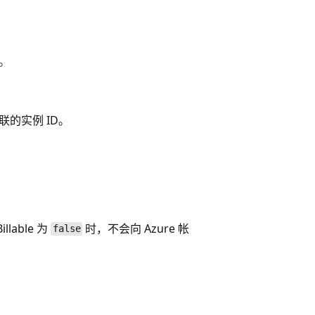
。
的实例 ID。
。
lable 为
时，不会向 Azure 帐
false