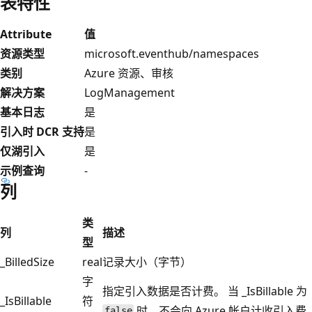
表特性
Attribute
值
资源类型
microsoft.eventhub/namespaces
类别
Azure 资源、审核
解决方案
LogManagement
基本日志
是
引入时 DCR 支持
是
仅湖引入
是
示例查询
-
列
类
列
描述
型
_BilledSize
real
记录大小（字节）
字
指定引入数据是否计费。 当 _IsBillable 为
_IsBillable
符
时，不会向 Azure 帐户计收引入费
false