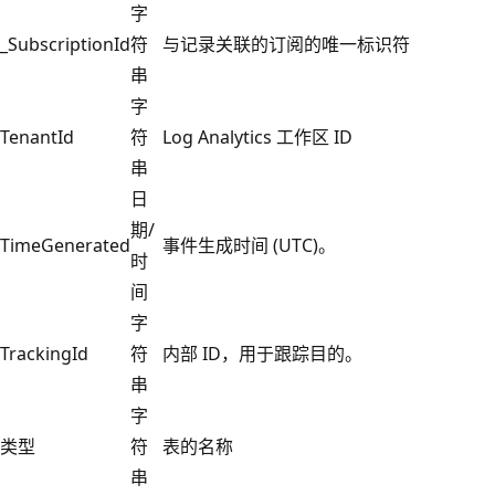
字
_SubscriptionId
符
与记录关联的订阅的唯一标识符
串
字
TenantId
符
Log Analytics 工作区 ID
串
日
期/
TimeGenerated
事件生成时间 (UTC)。
时
间
字
TrackingId
符
内部 ID，用于跟踪目的。
串
字
类型
符
表的名称
串