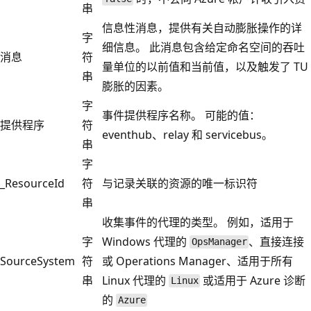
串
信息性消息，提供有关自动膨胀操作的详
字
细信息。 此消息包含给定命名空间的吞吐
消息
符
量单位的以前值和当前值，以及触发了 TU
串
膨胀的因素。
字
事件提供程序名称。 可能的值：
提供程序
符
eventhub、relay 和 servicebus。
串
字
_ResourceId
符
与记录关联的资源的唯一标识符
串
收集事件的代理的类型。 例如，适用于
字
Windows 代理的
、直接连接
OpsManager
SourceSystem
符
或 Operations Manager、适用于所有
串
Linux 代理的
或适用于 Azure 诊断
Linux
的
Azure