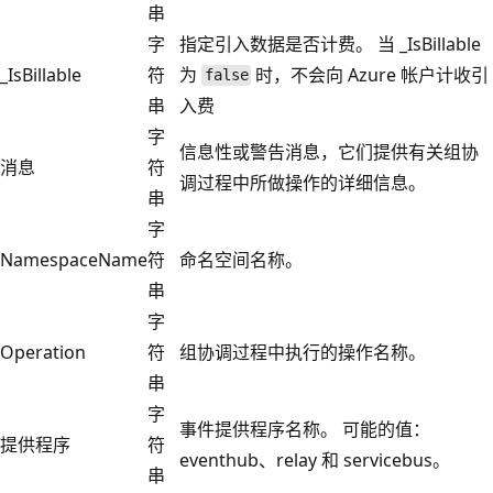
串
字
指定引入数据是否计费。 当 _IsBillable
_IsBillable
符
为
时，不会向 Azure 帐户计收引
false
串
入费
字
信息性或警告消息，它们提供有关组协
消息
符
调过程中所做操作的详细信息。
串
字
NamespaceName
符
命名空间名称。
串
字
Operation
符
组协调过程中执行的操作名称。
串
字
事件提供程序名称。 可能的值：
提供程序
符
eventhub、relay 和 servicebus。
串