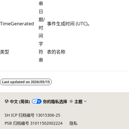
串
日
期/
TimeGenerated
事件生成时间 (UTC)。
时
间
字
类型
符
表的名称
串
阅
读
Last updated on
2026/05/15
模
式
已
中文 (简体)
你的隐私选择
主题
禁
SH ICP 归档编号 13015306-25
用
PSB 归档编号 31011502002224
隐私