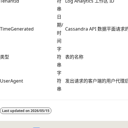
TenantId
符
Log Analytics 工作区 ID
串
日
期/
TimeGenerated
Cassandra API 数据平面请求
时
间
字
类型
符
表的名称
串
字
UserAgent
符
发出请求的客户端的用户代理
串
Last updated on
2026/05/15