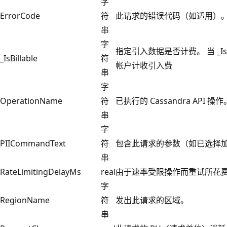
字
ErrorCode
符
此请求的错误代码（如适用）
串
字
指定引入数据是否计费。 当 _IsBi
_IsBillable
符
帐户计收引入费
串
字
OperationName
符
已执行的 Cassandra API 操作
串
字
PIICommandText
符
包含此请求的参数（如已选择
串
RateLimitingDelayMs
real
由于速率受限操作而重试所花
字
RegionName
符
发出此请求的区域。
串