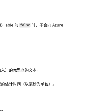
。
llable 为
时，不会向 Azure
false
。
加入）的完整查询文本。
费的估计时间（以毫秒为单位）。