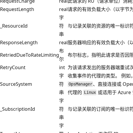
RequestCharge
real
此请求的 RU（请求单位）消
RequestLength
real
请求的有效负载大小（以字节
字
_ResourceId
符
与记录关联的资源的唯一标识
串
ResponseLength
real
服务器响应的有效负载大小（
布
RetriedDueToRateLimiting
布尔标志，指明此请求是否因
尔
RetryCount
int
为该请求发出的服务器端重试
字
收集事件的代理的类型。 例如，适
SourceSystem
符
、直接连接或 Opera
OpsManager
串
代理的
或适用于 Azur
Linux
字
_SubscriptionId
符
与记录关联的订阅的唯一标识
串
字