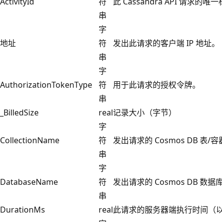
ActivityId
符
此 Cassandra API 请求的唯一
串
字
地址
符
发出此请求的客户端 IP 地址。
串
字
AuthorizationTokenType
符
用于此请求的授权令牌。
串
_BilledSize
real
记录大小（字节）
字
CollectionName
符
发出请求的 Cosmos DB 表/
串
字
DatabaseName
符
发出请求的 Cosmos DB 数
串
DurationMs
real
此请求的服务器端执行时间（