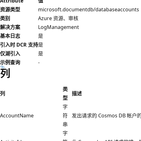
Attribute
值
资源类型
microsoft.documentdb/databaseaccounts
类别
Azure 资源、审核
解决方案
LogManagement
基本日志
是
引入时 DCR 支持
是
仅湖引入
是
示例查询
-
列
类
列
描述
型
字
AccountName
符
发出请求的 Cosmos DB 帐
串
字