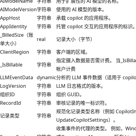
AIModelName
字符串
用于扩展性的 AI 模型的名称。
AIModelVersion
字符串
使用的 AI 模型的版本。
AppHost
字符串
承载 copilot 的应用程序。
AppIdentity
字符串
托管 copilot 交互的应用程序的标识
_BilledSize（账
real
记录大小（字节）
单大小）
ClientRegion
字符串
客户端的区域。
指定摄入数据是否需计费。 当_IsBilla
_IsBillable
字符串
帐户计费
LLMEventData
dynamic
分析的 LLM 事件数据（适用于 copilot
LogVersion
字符串
LLM 日志格式的版本。
组织ID
字符串
组织 GUID。
RecordId
字符串
审核记录的唯一标识符。
规范化记录类型名称（例如 CopilotInte
记录类型
字符串
UpdateCopilotSettings）。
收集事件的代理的类型。 例如，Wind