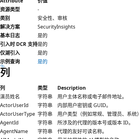
Attribute
价值
资源类型
-
类别
安全性、审核
解决方案
SecurityInsights
基本日志
是的
引入时 DCR 支持
是的
仅湖引入
是的
示例查询
是的
列
列
类型
Description
演员姓名
字符串
用户主体名称或电子邮件地址。
ActorUserId
字符串
内部用户密钥或 GUID。
ActorUserType
字符串
用户类型（例如常规、管理员、系统
AgentId
字符串
所涉及的代理的版本号或版本 ID。
AgentName
字符串
代理的友好可读名称。