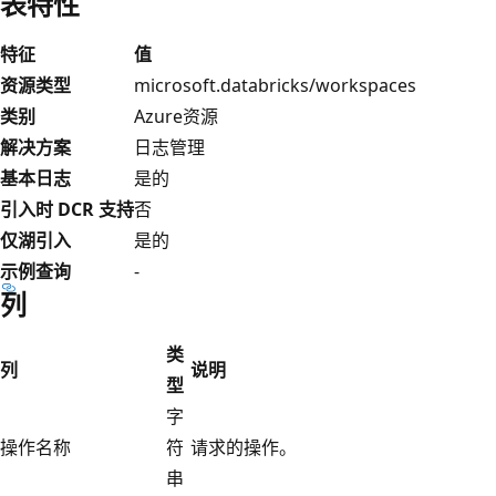
表特性
特征
值
资源类型
microsoft.databricks/workspaces
类别
Azure资源
解决方案
日志管理
基本日志
是的
引入时 DCR 支持
否
仅湖引入
是的
示例查询
-
列
类
列
说明
型
字
操作名称
符
请求的操作。
串