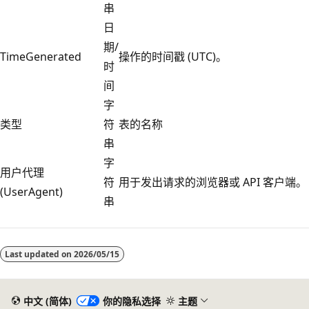
串
日
期/
TimeGenerated
操作的时间戳 (UTC)。
时
间
字
类型
符
表的名称
串
字
用户代理
符
用于发出请求的浏览器或 API 客户端。
(UserAgent)
串
阅
读
Last updated on
2026/05/15
模
式
已
中文 (简体)
你的隐私选择
主题