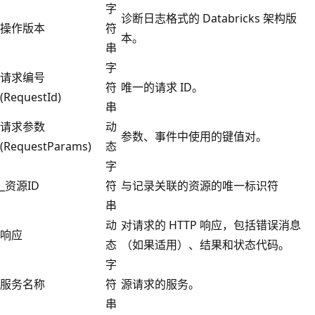
字
诊断日志格式的 Databricks 架构版
操作版本
符
本。
串
字
请求编号
符
唯一的请求 ID。
(RequestId)
串
请求参数
动
参数、事件中使用的键值对。
(RequestParams)
态
字
_资源ID
符
与记录关联的资源的唯一标识符
串
动
对请求的 HTTP 响应，包括错误消息
响应
态
（如果适用）、结果和状态代码。
字
服务名称
符
源请求的服务。
串