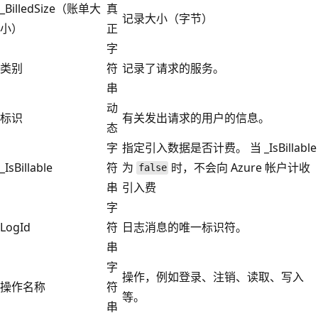
_BilledSize（账单大
真
记录大小（字节）
小）
正
字
类别
符
记录了请求的服务。
串
动
标识
有关发出请求的用户的信息。
态
字
指定引入数据是否计费。 当 _IsBillable
_IsBillable
符
为
时，不会向 Azure 帐户计收
false
串
引入费
字
LogId
符
日志消息的唯一标识符。
串
字
操作，例如登录、注销、读取、写入
操作名称
符
等。
串