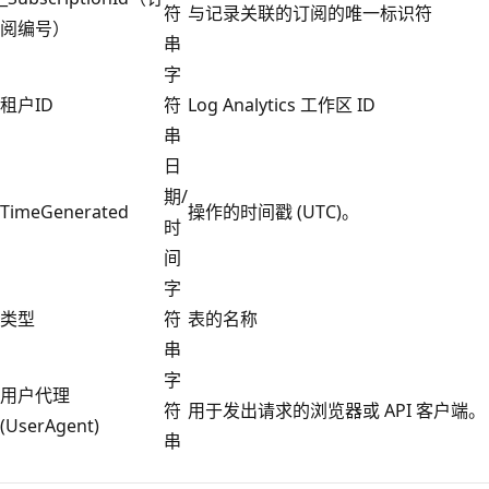
符
与记录关联的订阅的唯一标识符
阅编号）
串
字
租户ID
符
Log Analytics 工作区 ID
串
日
期/
TimeGenerated
操作的时间戳 (UTC)。
时
间
字
类型
符
表的名称
串
字
用户代理
符
用于发出请求的浏览器或 API 客户端。
(UserAgent)
串
阅