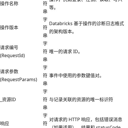
操作名称
符
等。
串
字
Databricks 基于操作的诊断日志格式
操作版本
符
的架构版本。
串
字
请求编号
符
唯一的请求 ID。
(RequestId)
串
字
请求参数
符
事件中使用的参数键值对。
(RequestParams)
串
字
_资源ID
符
与记录关联的资源的唯一标识符
串
字
对请求的 HTTP 响应，包括错误消息
响应
符
（如果适用）、结果和 statusCode。