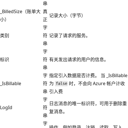
串
_BilledSize（账单大
真
记录大小（字节）
小）
正
字
类别
符
记录了请求的服务。
串
字
标识
符
有关发出请求的用户的信息。
串
字
指定引入数据是否计费。 当 _IsBillable
_IsBillable
符
为
时，不会向 Azure 帐户计收
false
串
引入费
字
日志消息的唯一标识符，可用于删除重
LogId
符
复消息。
串
字
操作，例如登录、注销、读取、写入