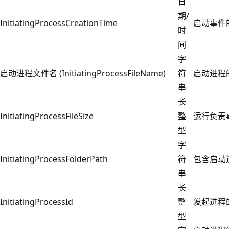
日
期/
InitiatingProcessCreationTime
启动事件
时
间
字
启动进程文件名 (InitiatingProcessFileName)
符
启动进程
串
长
InitiatingProcessFileSize
整
运行负责
型
字
InitiatingProcessFolderPath
符
包含启动
串
长
InitiatingProcessId
整
发起进程的进
型