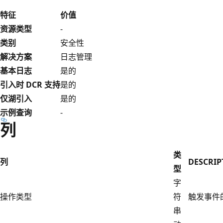
特征
价值
资源类型
-
类别
安全性
解决方案
日志管理
基本日志
是的
引入时 DCR 支持
是的
仅湖引入
是的
示例查询
-
列
类
列
DESCRIP
型
字
操作类型
符
触发事件
串