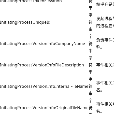
InitiatingProcessTokenElevation
符
权提升是
串
字
发起进程的
InitiatingProcessUniqueId
符
的进程启
串
字
负责事件
InitiatingProcessVersionInfoCompanyName
符
称。
串
字
InitiatingProcessVersionInfoFileDescription
符
事件相关
串
字
事件相关
InitiatingProcessVersionInfoInternalFileName
符
名。
串
字
事件相关
InitiatingProcessVersionInfoOriginalFileName
符
名。