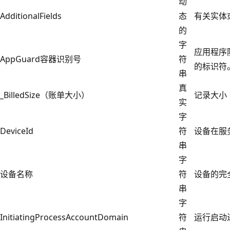
动
AdditionalFields
态
有关实体
的
字
应用程序
AppGuard容器识别号
符
的标识符
串
真
_BilledSize（账单大小）
记录大小
实
字
DeviceId
符
设备在服
串
字
设备名称
符
设备的完全
串
字
InitiatingProcessAccountDomain
符
运行启动