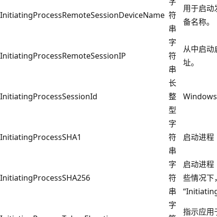
字
用于启动
InitiatingProcessRemoteSessionDeviceName
符
备名称。
串
字
从中启动启
InitiatingProcessRemoteSessionIP
符
址。
串
长
InitiatingProcessSessionId
整
Windo
型
字
InitiatingProcessSHA1
符
启动进程（
串
字
启动进程（
InitiatingProcessSHA256
符
些情况下
串
“Initiat
字
指示应用