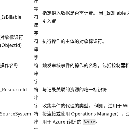
串
字
指定摄入数据是否需计费。 当 _IsBillable
_IsBillable
符
引入费
串
字
对象标识符
符
执行操作的主体的对象标识符。
(ObjectId)
串
字
操作名称
符
触发审核事件的操作的名称，包括控制器
串
字
_ResourceId
符
与记录关联的资源的唯一标识符
串
字
收集事件的代理的类型。 例如，适用于 Win
SourceSystem
符
接连接或使用 Operations Manager）
串
用于 Azure 诊断 的
。
Azure