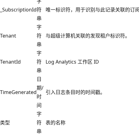
字
_SubscriptionId
符
唯一标识符，用于识别与此记录关联的订
串
字
Tenant
符
与超级计算机关联的发现租户标识符。
串
字
TenantId
符
Log Analytics 工作区 ID
串
日
期/
TimeGenerated
引入日志条目时的时间戳。
时
间
字
类型
符
表的名称
串