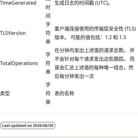
TimeGenerated
生成日志的时间戳 (UTC)。
时
间
字
客户端连接使用的传输层安全性 (TLS)
TLSVersion
符
版本。 可能的值包括：1.2 和 1.3
串
在分钟内发出上述值的请求总数。 并
字
不会针对每个请求发出这些跟踪。 而
TotalOperations
符
是会汇总上述值的每种唯一组合，然
串
后每分钟发出一次
字
类型
符
表的名称
串
阅
读
Last updated on
2026/06/29
模
式