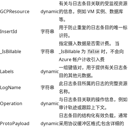
有关与日志条目关联的受监视资源
GCPResource
dynamic
的信息，例如 VM 实例、数据库
等。
用于防止重复的日志条目的唯一标
InsertId
字符串
识符。
指定摄入数据是否需计费。 当
_IsBillable
字符串
_IsBillable 为
时，不会向
false
Azure 帐户计收引入费
一组键值对，用于提供有关日志条
Labels
dynamic
目的其他元数据。
此日志条目所属的日志的完整资源
LogName
字符串
名称。
与日志条目关联的操作信息，例如
Operation
dynamic
审计轨迹或跟踪上下文。
日志条目的结构化有效负载，通常
ProtoPayload
dynamic
采用协议缓冲区格式;包含详细的