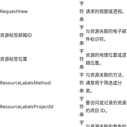
字
RequestView
符
请求的视图或透视。
串
字
与资源关联的电子邮
资源标签邮箱ID
符
件标识符。
串
字
资源的地理位置或逻
资源标签位置
符
辑位置。
串
字
与资源关联的方法，
ResourceLabelsMethod
符
通常用于筛选或分
串
类。
字
要访问或记录的资源
ResourceLabelsProjectId
符
的项目 ID。
串
字
与资源关联的角色的