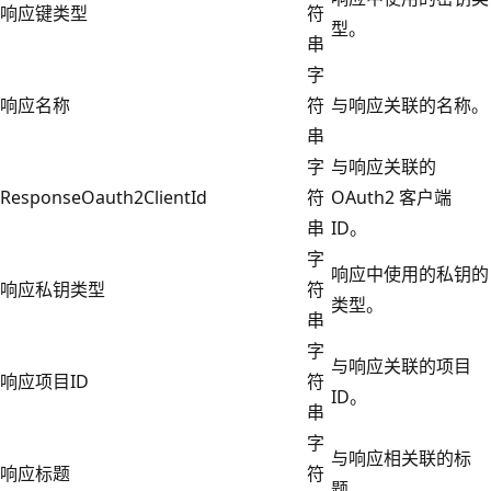
响应键类型
符
型。
串
字
响应名称
符
与响应关联的名称。
串
字
与响应关联的
ResponseOauth2ClientId
符
OAuth2 客户端
串
ID。
字
响应中使用的私钥的
响应私钥类型
符
类型。
串
字
与响应关联的项目
响应项目ID
符
ID。
串
字
与响应相关联的标
响应标题
符
题。