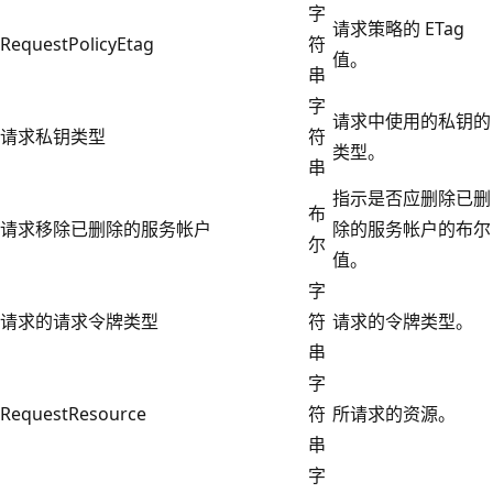
字
请求策略的 ETag
RequestPolicyEtag
符
值。
串
字
请求中使用的私钥的
请求私钥类型
符
类型。
串
指示是否应删除已删
布
请求移除已删除的服务帐户
除的服务帐户的布尔
尔
值。
字
请求的请求令牌类型
符
请求的令牌类型。
串
字
RequestResource
符
所请求的资源。
串
字