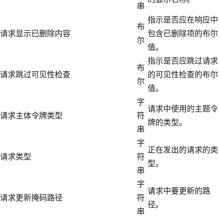
串
指示是否应在响应中
布
请求显示已删除内容
包含已删除项的布尔
尔
值。
指示是否应跳过请求
布
请求跳过可见性检查
的可见性检查的布尔
尔
值。
字
请求中使用的主题令
请求主体令牌类型
符
牌的类型。
串
字
正在发出的请求的类
请求类型
符
型。
串
字
请求中要更新的路
请求更新掩码路径
符
径。
串