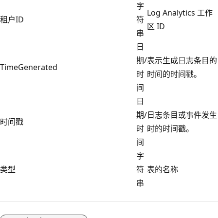
字
Log Analytics 工作
租户ID
符
区 ID
串
日
期/
表示生成日志条目的
TimeGenerated
时
时间的时间戳。
间
日
期/
日志条目或事件发生
时间戳
时
时的时间戳。
间
字
类型
符
表的名称
串