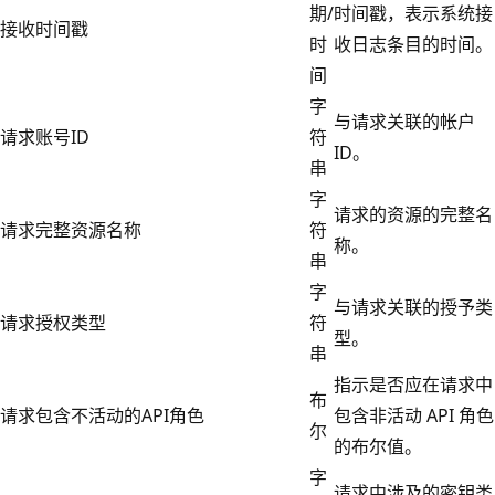
期/
时间戳，表示系统接
接收时间戳
时
收日志条目的时间。
间
字
与请求关联的帐户
请求账号ID
符
ID。
串
字
请求的资源的完整名
请求完整资源名称
符
称。
串
字
与请求关联的授予类
请求授权类型
符
型。
串
指示是否应在请求中
布
请求包含不活动的API角色
包含非活动 API 角色
尔
的布尔值。
字
请求中涉及的密钥类