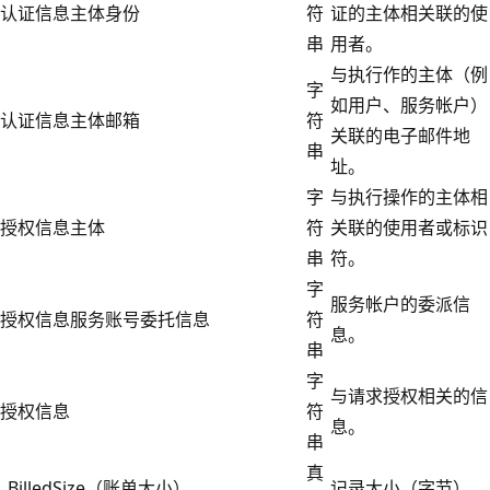
认证信息主体身份
符
证的主体相关联的使
串
用者。
与执行作的主体（例
字
如用户、服务帐户）
认证信息主体邮箱
符
关联的电子邮件地
串
址。
字
与执行操作的主体相
授权信息主体
符
关联的使用者或标识
串
符。
字
服务帐户的委派信
授权信息服务账号委托信息
符
息。
串
字
与请求授权相关的信
授权信息
符
息。
串
真
_BilledSize（账单大小）
记录大小（字节）