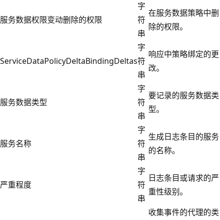
字
在服务数据策略中删
服务数据权限变动删除的权限
符
除的权限。
串
字
响应中策略绑定的更
ServiceDataPolicyDeltaBindingDeltas
符
改。
串
字
要记录的服务数据类
服务数据类型
符
型。
串
字
生成日志条目的服务
服务名称
符
的名称。
串
字
日志条目或请求的严
严重程度
符
重性级别。
串
收集事件的代理的类