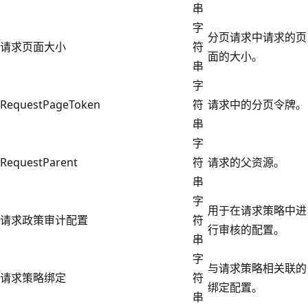
串
字
分页请求中请求的页
请求页面大小
符
面的大小。
串
字
RequestPageToken
符
请求中的分页令牌。
串
字
RequestParent
符
请求的父资源。
串
字
用于在请求策略中进
请求政策审计配置
符
行审核的配置。
串
字
与请求策略相关联的
请求策略绑定
符
绑定配置。
串