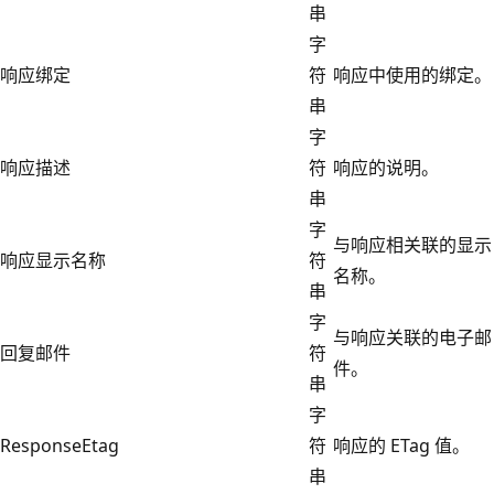
串
字
响应绑定
符
响应中使用的绑定。
串
字
响应描述
符
响应的说明。
串
字
与响应相关联的显示
响应显示名称
符
名称。
串
字
与响应关联的电子邮
回复邮件
符
件。
串
字
ResponseEtag
符
响应的 ETag 值。
串