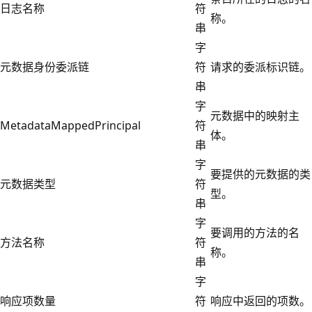
日志名称
符
称。
串
字
元数据身份委派链
符
请求的委派标识链。
串
字
元数据中的映射主
MetadataMappedPrincipal
符
体。
串
字
要提供的元数据的类
元数据类型
符
型。
串
字
要调用的方法的名
方法名称
符
称。
串
字
响应项数量
符
响应中返回的项数。