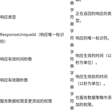
串
字
正在返回的响应的类
响应类型
符
型。
串
字
ResponseUniqueId（响应唯一标识
符
响应的唯一标识符。
符）
串
字
响应生效的时间（以
响应有效时间秒数
符
秒为单位）。
串
字
响应生效前的时间
响应有效期秒数
符
（以秒为单位）。
串
字
在服务数据策略中添
服务数据权限变更添加的权限
符
加的权限。
串