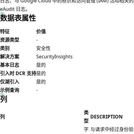
日志、与 Google Cloud 中的标识和访问管理 (IAM) 活动相关的
eAudit 日志。
数据表属性
特征
价值
资源类型
-
类别
安全性
解决方案
SecurityInsights
基本日志
是的
引入时 DCR 支持
是的
仅湖引入
是的
示例查询
-
列
类
列
DESCRIPTION
型
字
与请求中经过身份验