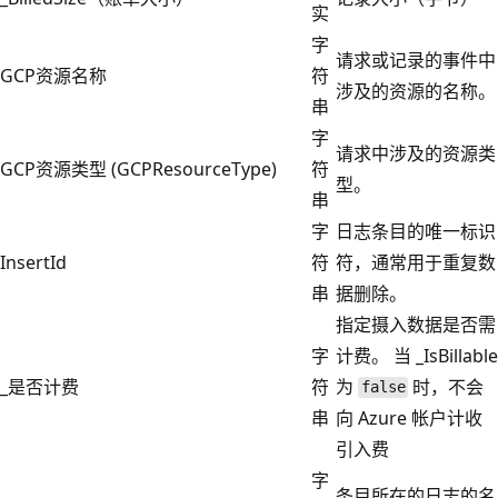
实
字
请求或记录的事件中
GCP资源名称
符
涉及的资源的名称。
串
字
请求中涉及的资源类
GCP资源类型 (GCPResourceType)
符
型。
串
字
日志条目的唯一标识
InsertId
符
符，通常用于重复数
串
据删除。
指定摄入数据是否需
字
计费。 当 _IsBillable
_是否计费
符
为
时，不会
false
串
向 Azure 帐户计收
引入费
字
条目所在的日志的名