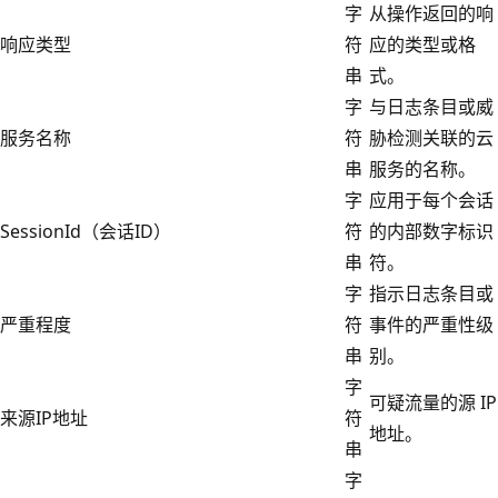
字
从操作返回的响
响应类型
符
应的类型或格
串
式。
字
与日志条目或威
服务名称
符
胁检测关联的云
串
服务的名称。
字
应用于每个会话
SessionId（会话ID）
符
的内部数字标识
串
符。
字
指示日志条目或
严重程度
符
事件的严重性级
串
别。
字
可疑流量的源 IP
来源IP地址
符
地址。
串
字