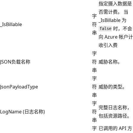
指定摄入数据是
否需计费。 当
字
_IsBillable 为
_IsBillable
符
时，不会
false
串
向 Azure 帐户计
收引入费
字
JSON负载名称
符
威胁名称。
串
字
JsonPayloadType
符
威胁的类型。
串
字
完整日志名称，
LogName (日志名称)
符
包括资源路径。
串
字
已调用的 API 方