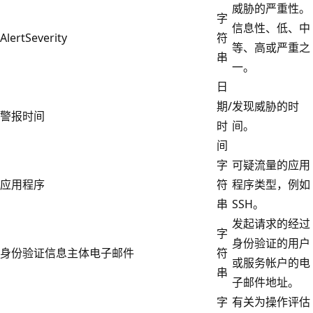
威胁的严重性。
字
信息性、低、中
AlertSeverity
符
等、高或严重之
串
一。
日
期/
发现威胁的时
警报时间
时
间。
间
字
可疑流量的应用
应用程序
符
程序类型，例如
串
SSH。
发起请求的经过
字
身份验证的用户
身份验证信息主体电子邮件
符
或服务帐户的电
串
子邮件地址。
字
有关为操作评估