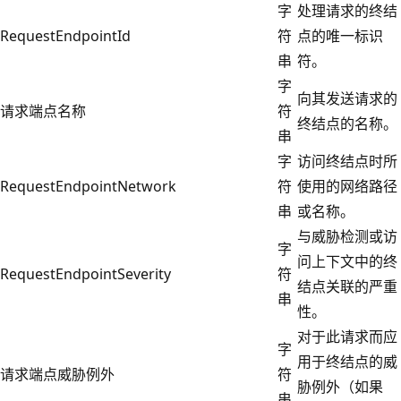
字
处理请求的终结
RequestEndpointId
符
点的唯一标识
串
符。
字
向其发送请求的
请求端点名称
符
终结点的名称。
串
字
访问终结点时所
RequestEndpointNetwork
符
使用的网络路径
串
或名称。
与威胁检测或访
字
问上下文中的终
RequestEndpointSeverity
符
结点关联的严重
串
性。
对于此请求而应
字
用于终结点的威
请求端点威胁例外
符
胁例外（如果
串