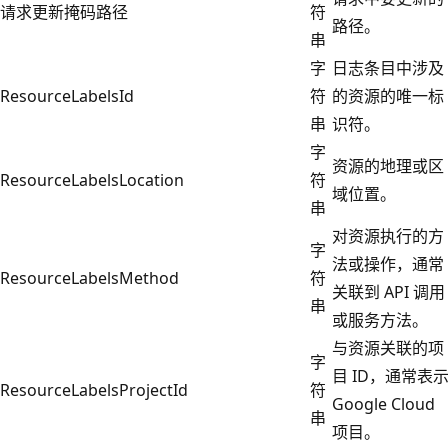
请求更新掩码路径
符
路径。
串
字
日志条目中涉及
ResourceLabelsId
符
的资源的唯一标
串
识符。
字
资源的地理或区
ResourceLabelsLocation
符
域位置。
串
对资源执行的方
字
法或操作，通常
ResourceLabelsMethod
符
关联到 API 调用
串
或服务方法。
与资源关联的项
字
目 ID，通常表
ResourceLabelsProjectId
符
Google Cloud
串
项目。