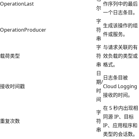
OperationLast
作序列中的最后
尔
一个日志条目。
字
生成该操作的组
OperationProducer
符
件或服务。
串
字
与请求关联的有
载荷类型
符
效负载的类型或
串
格式。
日
日志条目被
期/
接收时间戳
Cloud Logging
时
接收的时间。
间
在 5 秒内出现相
字
同源 IP、目标
重复次数
符
IP、应用程序和
串
类型的会话数。