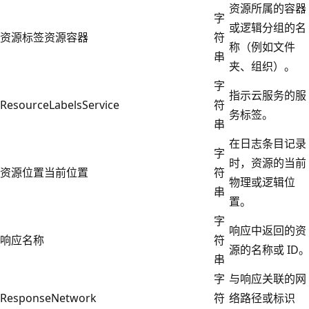
资源所属的容器
字
或逻辑分组的名
资源标签资源容器
符
称（例如文件
串
夹、组织）。
字
指示云服务的服
ResourceLabelsService
符
务标签。
串
在日志条目记录
字
时，资源的当前
资源位置当前位置
符
物理或逻辑位
串
置。
字
响应中返回的资
响应名称
符
源的名称或 ID
串
字
与响应关联的网
ResponseNetwork
符
络路径或标识