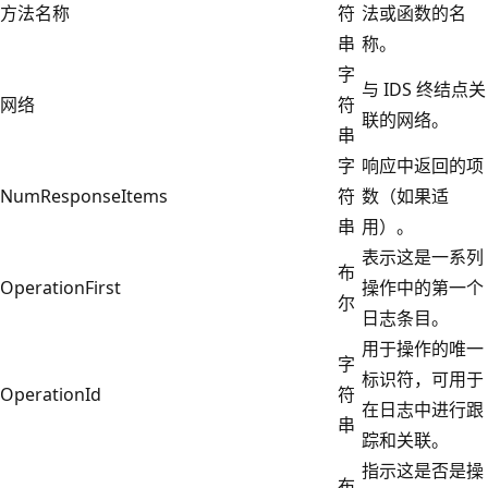
方法名称
符
法或函数的名
串
称。
字
与 IDS 终结点关
网络
符
联的网络。
串
字
响应中返回的项
NumResponseItems
符
数（如果适
串
用）。
表示这是一系列
布
OperationFirst
操作中的第一个
尔
日志条目。
用于操作的唯一
字
标识符，可用于
OperationId
符
在日志中进行跟
串
踪和关联。
指示这是否是操
布