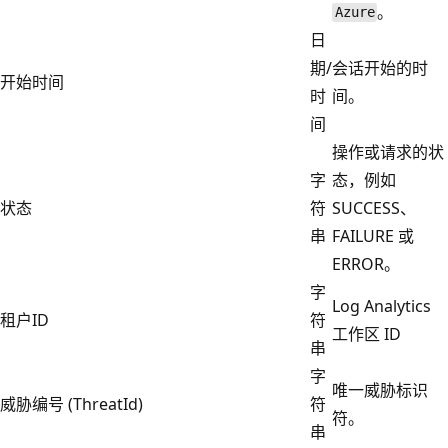
。
Azure
日
期/
会话开始的时
开始时间
时
间。
间
操作或请求的状
字
态，例如
状态
符
SUCCESS、
串
FAILURE 或
ERROR。
字
Log Analytics
租户ID
符
工作区 ID
串
字
唯一威胁标识
威胁编号 (ThreatId)
符
符。
串