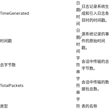
日
日志记录系统生
期/
TimeGenerated
成和引入日志条
时
目时的时间戳。
间
日
源系统记录的事
期/
时间戳
件的原始时间
时
戳。
间
字
会话中传输的总
总字节数
符
字节数。
串
字
会话中传输的数
TotalPackets
符
据包总数。
串
字
类型
符
表的名称