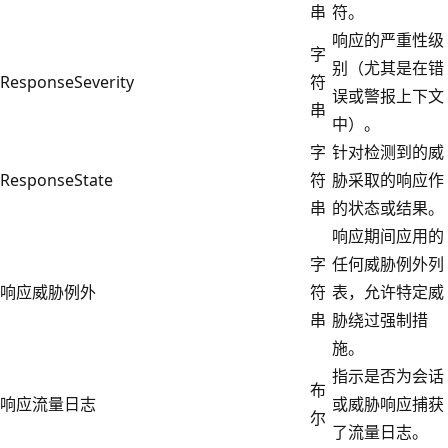
串
符。
响应的严重性级
字
别（尤其是在错
ResponseSeverity
符
误或警报上下文
串
中）。
字
针对检测到的威
ResponseState
符
胁采取的响应作
串
的状态或结果。
响应期间应用的
字
任何威胁例外列
响应威胁例外
符
表，允许特定威
串
胁绕过强制措
施。
指示是否为会话
布
响应流量日志
或威胁响应捕获
尔
了流量日志。