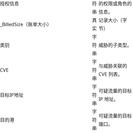
授权信息
符
的权限或角色的
串
信息。
真
记录大小（字
_BilledSize（账单大小）
实
节）
字
类别
符
威胁的子类型。
串
字
与威胁关联的
CVE
符
CVE 列表。
串
字
可疑流量的目标
目标IP地址
符
IP 地址。
串
字
可疑流量的目标
目的港
符
端口。
串