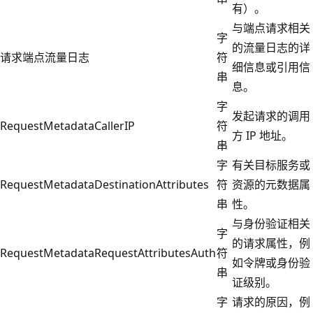
有）。
与端点请求相关
字
的流量日志的详
请求端点流量日志
符
细信息或引用信
串
息。
字
发起请求的调用
RequestMetadataCallerIP
符
方 IP 地址。
串
字
有关目标服务或
RequestMetadataDestinationAttributes
符
资源的元数据属
串
性。
与身份验证相关
字
的请求属性，例
RequestMetadataRequestAttributesAuth
符
如令牌或身份验
串
证级别。
字
请求的原因，例