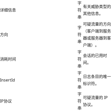
字
有关威胁类型的
详细信息
符
其他信息。
串
可疑流量的方向
字
（客户端到服务
方向
符
器或服务器到客
串
户端）。
字
会话的已用时
消耗时间
符
间。
串
字
日志条目的唯一
InsertId
符
标识符。
串
字
可疑流量的 IP
IP协议
符
协议。
串