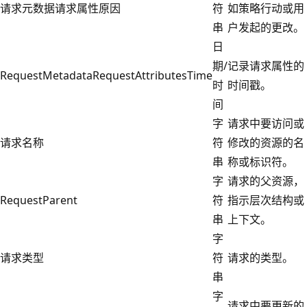
请求元数据请求属性原因
符
如策略行动或用
串
户发起的更改。
日
期/
记录请求属性的
RequestMetadataRequestAttributesTime
时
时间戳。
间
字
请求中要访问或
请求名称
符
修改的资源的名
串
称或标识符。
字
请求的父资源，
RequestParent
符
指示层次结构或
串
上下文。
字
请求类型
符
请求的类型。
串
字
请求中要更新的