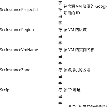
字
包含源 VM 资源的 Google
SrcInstanceProjectId
符
项目的 ID
串
字
SrcInstanceRegion
符
源 VM 的区域
串
字
SrcInstanceVmName
符
源 VM 的实例名称
串
字
SrcInstanceZone
符
源虚拟机的区域
串
字
SrcIp
符
源 IP 地址
串
字
此终结点所属的外部源网