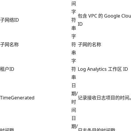
间
字
包含 VPC 的 Google Cl
子网络ID
符
ID
串
字
子网名称
符
子网的名称
串
字
租户ID
符
Log Analytics 工作区 ID
串
日
期/
TimeGenerated
记录接收日志项目的时间
时
间
日
期/
时间戳
日志条目的时间戳。