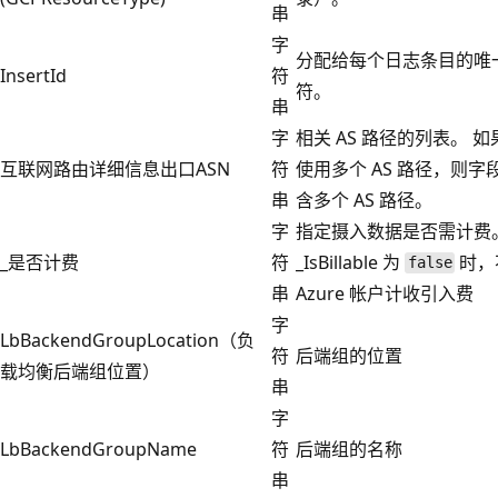
串
字
分配给每个日志条目的唯
InsertId
符
符。
串
字
相关 AS 路径的列表。 
互联网路由详细信息出口ASN
符
使用多个 AS 路径，则字
串
含多个 AS 路径。
字
指定摄入数据是否需计费。
_是否计费
符
_IsBillable 为
时，
false
串
Azure 帐户计收引入费
字
LbBackendGroupLocation（负
符
后端组的位置
载均衡后端组位置）
串
字
LbBackendGroupName
符
后端组的名称
串