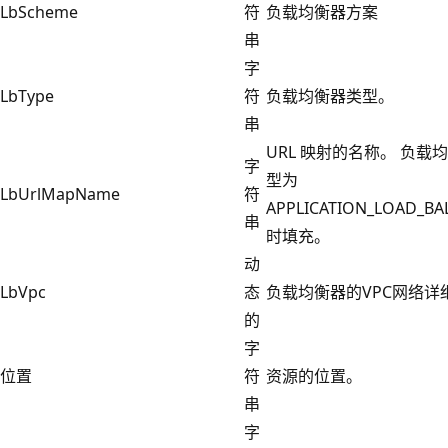
LbScheme
符
负载均衡器方案
串
字
LbType
符
负载均衡器类型。
串
URL 映射的名称。 负载
字
型为
LbUrlMapName
符
APPLICATION_LOAD_BA
串
时填充。
动
LbVpc
态
负载均衡器的VPC网络详
的
字
位置
符
资源的位置。
串
字