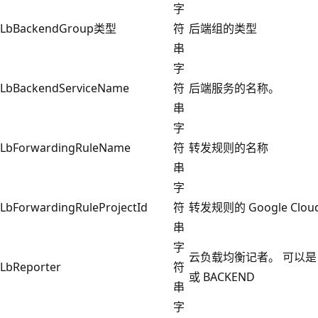
字
LbBackendGroup类型
符
后端组的类型
串
字
LbBackendServiceName
符
后端服务的名称。
串
字
LbForwardingRuleName
符
转发规则的名称
串
字
LbForwardingRuleProjectId
符
转发规则的 Google Clou
串
字
云负载均衡记者。 可以是 C
LbReporter
符
或 BACKEND
串
字