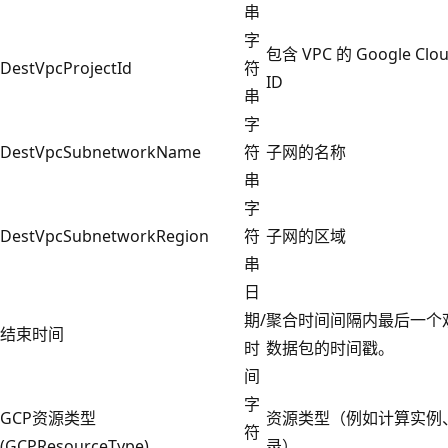
串
字
包含 VPC 的 Google Cl
DestVpcProjectId
符
ID
串
字
DestVpcSubnetworkName
符
子网的名称
串
字
DestVpcSubnetworkRegion
符
子网的区域
串
日
期/
聚合时间间隔内最后一个
结束时间
时
数据包的时间戳。
间
字
GCP资源类型
资源类型（例如计算实例、
符
(GCPResourceType)
录）。