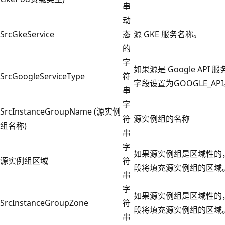
串
动
SrcGkeService
态
源 GKE 服务名称。
的
字
如果源是 Google API 
SrcGoogleServiceType
符
字段设置为GOOGLE_AP
串
字
SrcInstanceGroupName (源实例
符
源实例组的名称
组名称)
串
字
如果源实例组是区域性的
源实例组区域
符
段将填充源实例组的区域
串
字
如果源实例组是区域性的
SrcInstanceGroupZone
符
段将填充源实例组的区域
串