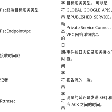
字
目标服务类型。 可以是
Psc终端目标服务类型
符
GLOBAL_GOOGLE_AP
串
是PUBLISHED_SERVICE
动
Private Service Conn
PscEndpointVpc
态
VPC 网络详细信息
的
日
期/
事件被日志记录服务接收
接收时间戳
时
戳。
间
字
记者
符
报告流的一端。
串
字
测量的延迟是发送 SEQ 
Rttmsec
符
应 ACK 之间的时间。
串