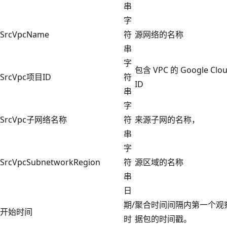
串
字
SrcVpcName
符
源网络的名称
串
字
包含 VPC 的 Google Cl
SrcVpc项目ID
符
ID
串
字
SrcVpc子网络名称
符
来源子网的名称，
串
字
SrcVpcSubnetworkRegion
符
源区域的名称
串
日
期/
聚合时间间隔内第一个观
开始时间
时
据包的时间戳。