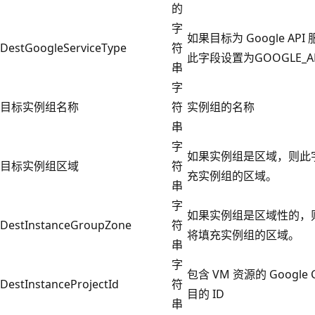
的
字
如果目标为 Google API
DestGoogleServiceType
符
此字段设置为GOOGLE_A
串
字
目标实例组名称
符
实例组的名称
串
字
如果实例组是区域，则此
目标实例组区域
符
充实例组的区域。
串
字
如果实例组是区域性的，
DestInstanceGroupZone
符
将填充实例组的区域。
串
字
包含 VM 资源的 Google C
DestInstanceProjectId
符
目的 ID
串