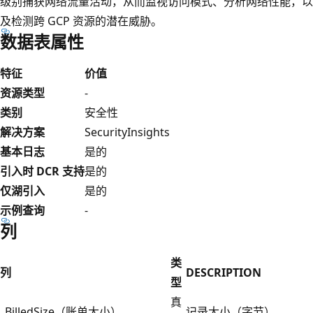
级别捕获网络流量活动，从而监视访问模式、分析网络性能，以
及检测跨 GCP 资源的潜在威胁。
数据表属性
特征
价值
资源类型
-
类别
安全性
解决方案
SecurityInsights
基本日志
是的
引入时 DCR 支持
是的
仅湖引入
是的
示例查询
-
列
类
列
DESCRIPTION
型
真
_BilledSize（账单大小）
记录大小（字节）