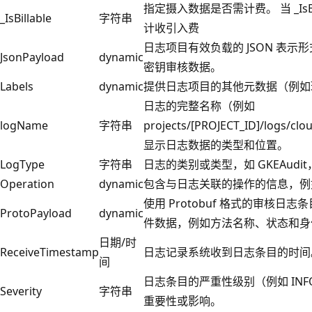
指定摄入数据是否需计费。 当 _IsBil
_IsBillable
字符串
计收引入费
日志项目有效负载的 JSON 表示形式
JsonPayload
dynamic
密钥审核数据。
Labels
dynamic
提供日志项目的其他元数据（例如
日志的完整名称（例如
logName
字符串
projects/[PROJECT_ID]/logs/cl
显示日志数据的类型和位置。
LogType
字符串
日志的类别或类型，如 GKEAud
Operation
dynamic
包含与日志关联的操作的信息，例如
使用 Protobuf 格式的审核
ProtoPayload
dynamic
件数据，例如方法名称、状态和身
日期/时
ReceiveTimestamp
日志记录系统收到日志条目的时间
间
日志条目的严重性级别（例如 INFO
Severity
字符串
重要性或影响。