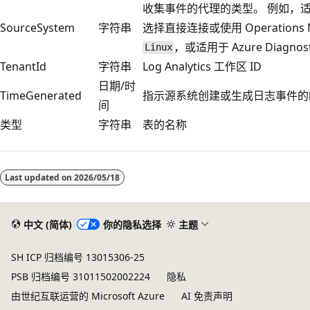
收集事件的代理的类型。 例如，适用
SourceSystem
字符串
选择直接连接或使用 Operations 
，或适用于 Azure Diagnost
Linux
TenantId
字符串
Log Analytics 工作区 ID
日期/时
TimeGenerated
指示源系统创建或生成日志事件的
间
类型
字符串
表的名称
阅
读
Last updated on
2026/05/18
模
式
已
中文 (简体)
你的隐私选择
主题
禁
SH ICP 归档编号 13015306-25
用
PSB 归档编号 31011502002224
隐私
由世纪互联运营的 Microsoft Azure
AI 免责声明