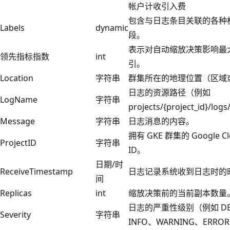
帐户计收引入费
包含与日志条目关联的各种
Labels
dynamic
段。
表示对自动缩放决策影响最
领先指标指数
int
引。
Location
字符串
群集所在的地理位置（区域
日志的资源路径（例如
LogName
字符串
projects/{project_id}/log
Message
字符串
日志消息的内容。
拥有 GKE 群集的 Google C
ProjectID
字符串
ID。
日期/时
ReceiveTimestamp
日志记录系统收到日志时的
间
Replicas
int
缩放决策前的当前副本数量
日志的严重性级别（例如 DE
Severity
字符串
INFO、WARNING、ERRO