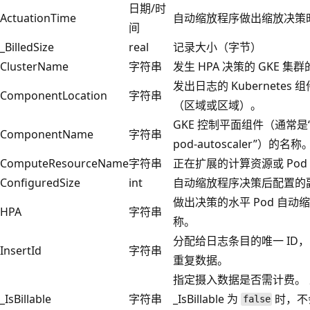
日期/时
ActuationTime
自动缩放程序做出缩放决策
间
_BilledSize
real
记录大小（字节）
ClusterName
字符串
发生 HPA 决策的 GKE 集
发出日志的 Kubernetes
ComponentLocation
字符串
（区域或区域）。
GKE 控制平面组件（通常是“hor
ComponentName
字符串
pod-autoscaler”）的名称
ComputeResourceName
字符串
正在扩展的计算资源或 Pod
ConfiguredSize
int
自动缩放程序决策后配置的
做出决策的水平 Pod 自动
HPA
字符串
称。
分配给日志条目的唯一 ID
InsertId
字符串
重复数据。
指定摄入数据是否需计费。 
_IsBillable
字符串
_IsBillable 为
时，不会
false