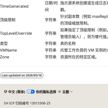
日期/时
指示源系统创建或生成日志
TimeGenerated
间
戳。
针对副本数（例如 maxRepl
顶级限制
字符串
的顶级缩放限制。
如果指定了顶级限制（例如
TopLevelOverride
字符串
管理员输入），则为替代值
类型
字符串
表的名称
VMName
字符串
托管工作负荷的 VM 实例
Zone
字符串
资源所在的特定区域。
阅
读
Last updated on
2026/05/18
模
式
已
中文 (简体)
你的隐私选择
主题
禁
SH ICP 归档编号 13015306-25
用