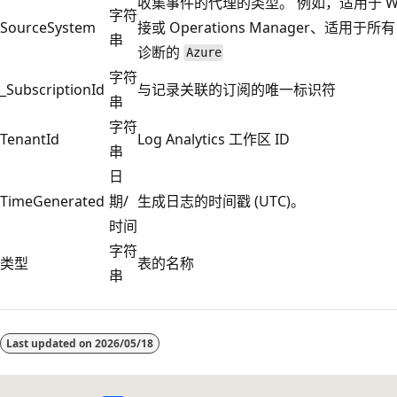
收集事件的代理的类型。 例如，适用于 Wi
字符
SourceSystem
接或 Operations Manager、适用于所有
串
诊断的
Azure
字符
_SubscriptionId
与记录关联的订阅的唯一标识符
串
字符
TenantId
Log Analytics 工作区 ID
串
日
TimeGenerated
期/
生成日志的时间戳 (UTC)。
时间
字符
类型
表的名称
串
Last updated on
2026/05/18