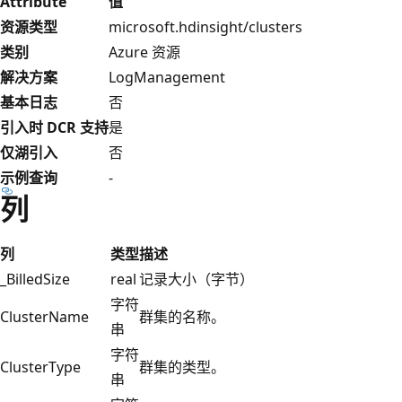
Attribute
值
资源类型
microsoft.hdinsight/clusters
类别
Azure 资源
解决方案
LogManagement
基本日志
否
引入时 DCR 支持
是
仅湖引入
否
示例查询
-
列
列
类型
描述
_BilledSize
real
记录大小（字节）
字符
ClusterName
群集的名称。
串
字符
ClusterType
群集的类型。
串