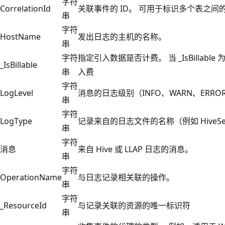
字符
CorrelationId
关联事件的 ID。 可用于标识多个表之间
串
字符
HostName
发出日志的主机的名称。
串
字符
指定引入数据是否计费。 当 _IsBillable 
_IsBillable
串
入费
字符
LogLevel
消息的日志级别（INFO、WARN、ERRO
串
字符
LogType
记录来自的日志文件的名称（例如 HiveServ
串
字符
消息
来自 Hive 或 LLAP 日志的消息。
串
字符
OperationName
与日志记录相关联的操作。
串
字符
_ResourceId
与记录关联的资源的唯一标识符
串