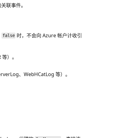
的关联事件。
为
时，不会向 Azure 帐户计收引
false
R 等）。
erLog、WebHCatLog 等）。