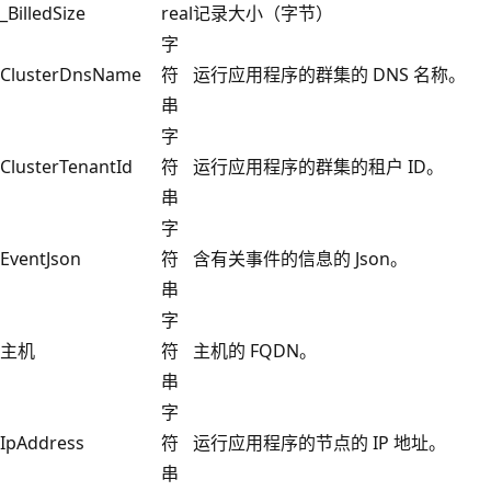
_BilledSize
real
记录大小（字节）
字
ClusterDnsName
符
运行应用程序的群集的 DNS 名称。
串
字
ClusterTenantId
符
运行应用程序的群集的租户 ID。
串
字
EventJson
符
含有关事件的信息的 Json。
串
字
主机
符
主机的 FQDN。
串
字
IpAddress
符
运行应用程序的节点的 IP 地址。
串