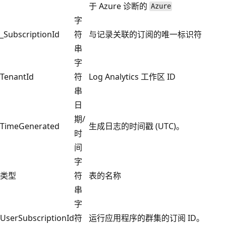
于 Azure 诊断的
Azure
字
_SubscriptionId
符
与记录关联的订阅的唯一标识符
串
字
TenantId
符
Log Analytics 工作区 ID
串
日
期/
TimeGenerated
生成日志的时间戳 (UTC)。
时
间
字
类型
符
表的名称
串
字
UserSubscriptionId
符
运行应用程序的群集的订阅 ID。