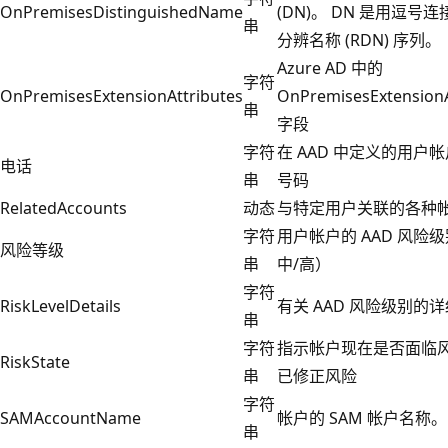
OnPremisesDistinguishedName
(DN)。 DN 是用逗号
串
分辨名称 (RDN) 序列。
Azure AD 中的
字符
OnPremisesExtensionAttributes
OnPremisesExtensionA
串
字段
字符
在 AAD 中定义的用户
电话
串
号码
RelatedAccounts
动态
与特定用户关联的各种
字符
用户帐户的 AAD 风险级
风险等级
串
中/高）
字符
RiskLevelDetails
有关 AAD 风险级别的
串
字符
指示帐户现在是否面临
RiskState
串
已修正风险
字符
SAMAccountName
帐户的 SAM 帐户名称。
串