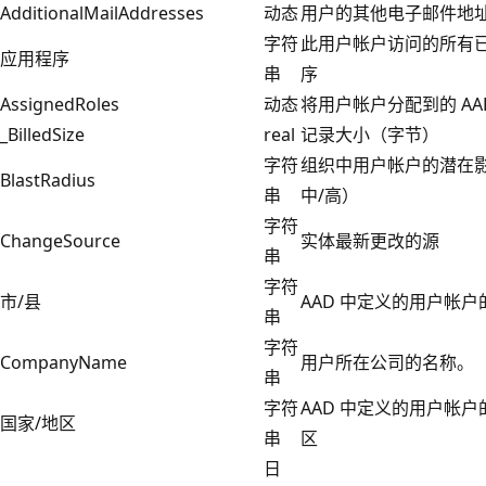
AdditionalMailAddresses
动态
用户的其他电子邮件地
字符
此用户帐户访问的所有
应用程序
串
序
AssignedRoles
动态
将用户帐户分配到的 AA
_BilledSize
real
记录大小（字节）
字符
组织中用户帐户的潜在影
BlastRadius
串
中/高）
字符
ChangeSource
实体最新更改的源
串
字符
市/县
AAD 中定义的用户帐户
串
字符
CompanyName
用户所在公司的名称。
串
字符
AAD 中定义的用户帐户
国家/地区
串
区
日