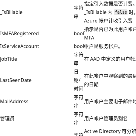
指定引入数据是否计费。
字符
_IsBillable
_IsBillable 为
时
false
串
Azure 帐户计收引入费
指示是否已为此用户帐
IsMFARegistered
bool
MFA
IsServiceAccount
bool
帐户是服务帐户。
字符
JobTitle
在 AAD 中定义的用户
串
日
在此帐户中观察到的最
LastSeenDate
期/
的日期
时间
字符
MailAddress
用户帐户主要电子邮件
串
字符
管理员
用户帐户管理员别名
串
Active Directory 可
字符