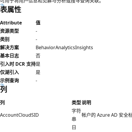
可用于将用户信息和见解与分析或搜寻查询关联。
表属性
Attribute
值
资源类型
-
类别
-
解决方案
BehaviorAnalyticsInsights
基本日志
否
引入时 DCR 支持
是
仅湖引入
是
示例查询
-
列
列
类型
说明
字符
AccountCloudSID
帐户的 Azure AD 安
串
日