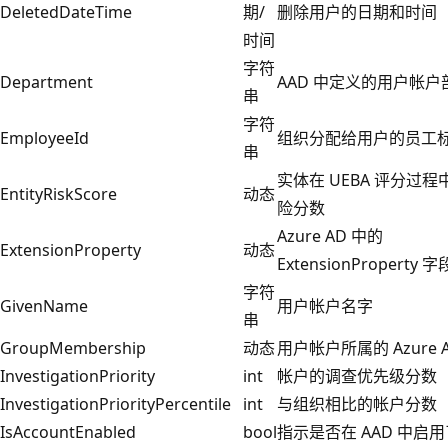
DeletedDateTime
期/
删除用户的日期和时间
时间
字符
Department
AAD 中定义的用户帐户
串
字符
EmployeeId
组织分配给用户的员工
串
实体在 UEBA 评分过
EntityRiskScore
动态
险分数
Azure AD 中的
ExtensionProperty
动态
ExtensionProperty 字
字符
GivenName
用户帐户名字
串
GroupMembership
动态
用户帐户所属的 Azure 
InvestigationPriority
int
帐户的调查优先级分数
InvestigationPriorityPercentile
int
与组织相比的帐户分数
IsAccountEnabled
bool
指示是否在 AAD 中启