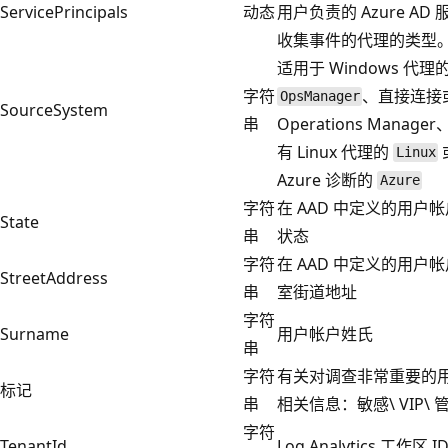
ServicePrincipals
动态
用户负责的 Azure AD
收集事件的代理的类型。
适用于 Windows 代理
字符
、直接连接
OpsManager
SourceSystem
串
Operations Manag
有 Linux 代理的
Linux
Azure 诊断的
Azure
字符
在 AAD 中定义的用户
State
串
状态
字符
在 AAD 中定义的用户
StreetAddress
串
室街道地址
字符
Surname
用户帐户姓氏
串
字符
有关对调查非常重要的
标记
串
相关信息：敏感\ VIP\ 
字符
TenantId
Log Analytics 工作区 I