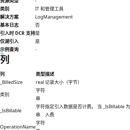
资源类型
-
类别
IT 和管理工具
解决方案
LogManagement
基本日志
否
引入时 DCR 支持
是
仅湖引入
是
示例查询
-
列
列
类型
描述
_BilledSize
real
记录大小（字节）
字符
类别
串
字符
指定引入数据是否计费。 当 _IsBillable 
_IsBillable
串
入费
字符
OperationName