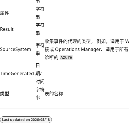
串
字符
属性
串
字符
Result
串
收集事件的代理的类型。 例如，适用于 Wi
字符
SourceSystem
接或 Operations Manager、适用于所有
串
诊断的
Azure
日
TimeGenerated
期/
时间
字符
类型
表的名称
串
阅
读
Last updated on
2026/05/18
模