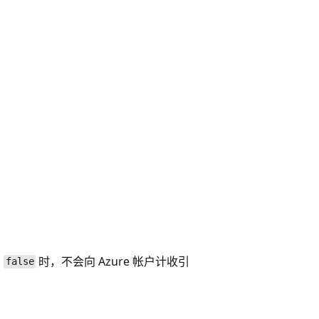
为
时，不会向 Azure 帐户计收引
false