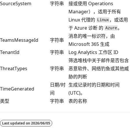
SourceSystem
字符串
接或使用 Operations
Manager），适用于所有
Linux 代理的
，或适用
Linux
于 Azure 诊断 的
。
Azure
消息的唯一标识符，由
TeamsMessageId
字符串
Microsoft 365 生成
TenantId
字符串
Log Analytics 工作区 ID
筛选堆栈中关于邮件是否包含
ThreatTypes
字符串
恶意软件、网络钓鱼或其他威
胁的判断
日期/时
生成记录时的日期和时间
TimeGenerated
间
(UTC)。
类型
字符串
表的名称
阅
读
Last updated on
2026/06/05
模