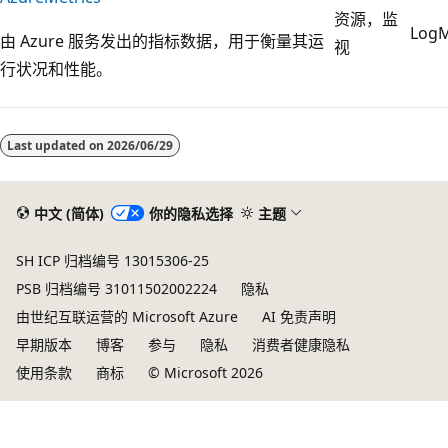
资源，监
Log
由 Azure 服务发出的指标数据，用于衡量其运
视
行状况和性能。
阅
读
Last updated on
2026/06/29
模
式
已
中文 (简体)
你的隐私选择
主题
禁
SH ICP 归档编号 13015306-25
用
PSB 归档编号 31011502002224
隐私
由世纪互联运营的 Microsoft Azure
AI 免责声明
早期版本
博客
参与
隐私
消费者健康隐私
使用条款
商标
© Microsoft 2026