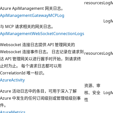
resources
Log
Azure ApiManagement 网关日志。
ApiManagementGatewayMCPLog
Log
与 MCP 请求相关的网关日志。
ApiManagementWebSocketConnectionLogs
Websocket 连接日志提供 API 管理网关的
Websocket 连接事件日志。 日志记录在请求到
resources
Log
达 API 管理网关以进行握手时开始，到请求终
止时为止。 每个请求日志都可以用
CorrelationId 唯一标识。
AzureActivity
资源、审
Azure 活动日志中的条目，可用于深入了解
核、安全
Log
Azure 中发生的任何订阅级别或管理组级别事
性
件。
AzureMetrics