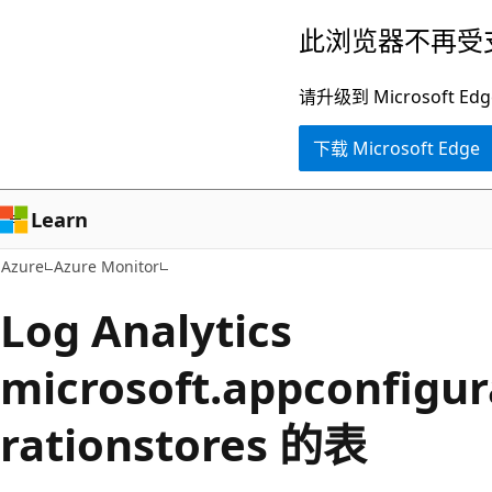
跳
此浏览器不再受
至
主
请升级到 Microsof
要
下载 Microsoft Edge
内
容
Learn
Azure
Azure Monitor
Log Analytics
microsoft.appconfigur
rationstores 的表