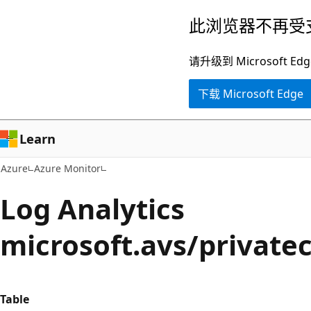
跳
此浏览器不再受
至
主
请升级到 Microsof
要
下载 Microsoft Edge
内
容
Learn
Azure
Azure Monitor
Log Analytics
microsoft.avs/privat
Table